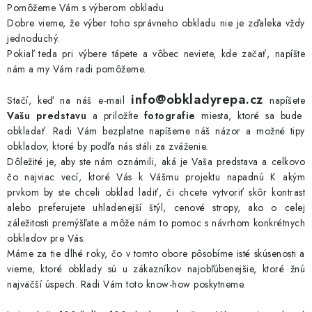
STAVEBNÁ CHÉMIA
Pomôžeme Vám s výberom obkladu
o
Dobre vieme, že výber toho správneho obkladu nie je zďaleka vždy
v
VZORKOVÉ OBKLADY
jednoduchý.
Pokiaľ teda pri výbere tápete a vôbec neviete, kde začať, napíšte
nám a my Vám radi pomôžeme.
KONTAKT
DOPRAVA A PLATBA
VZORKOVŇA
info@obkladyrepa.cz
PRAKTICKÉ RADY
VZORKA
INŠPIRÁCIA
Stačí, keď na náš e-mail
napíšete
Vašu predstavu
a priložíte
fotografie
miesta, ktoré sa bude
PREČO KÚPIŤ U NÁS?
VIRTUÁLNA PREHLIADKA
obkladať. Radi Vám bezplatne napíšeme náš názor a možné tipy
Obchodné podmienky
Reklamačný poriadok
GDPR
obkladov, ktoré by podľa nás stáli za zváženie.
Dôležité je, aby ste nám oznámili, aká je Vaša predstava a celkovo
čo najviac vecí, ktoré Vás k Vášmu projektu napadnú K akým
prvkom by ste chceli obklad ladiť, či chcete vytvoriť skôr kontrast
alebo preferujete uhladenejší štýl, cenové stropy, ako o celej
záležitosti premýšľate a môže nám to pomoc s návrhom konkrétnych
obkladov pre Vás.
Máme za tie dlhé roky, čo v tomto obore pôsobíme isté skúsenosti a
vieme, ktoré obklady sú u zákazníkov najobľúbenejšie, ktoré žnú
najväčší úspech. Radi Vám toto know-how poskytneme.