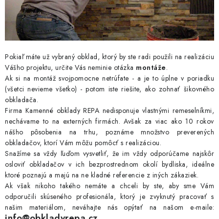
Pokiaľ máte už vybraný obklad, ktorý by ste radi použili na realizáciu
Vášho projektu, určite Vás neminie otázka
montáže
.
Ak si na montáž svojpomocne netrúfate - a je to úplne v poriadku
(všetci nevieme všetko) - potom iste riešite, ako zohnať šikovného
obkladača.
Firma Kamenné obklady REPA nedisponuje vlastnými remeselníkmi,
nechávame to na externých firmách. Avšak za viac ako 10 rokov
nášho pôsobenia na trhu, poznáme množstvo preverených
obkladačov, ktorí Vám môžu pomôcť s realizáciou.
Snažíme sa vždy ľuďom vysvetliť, že im vždy odporúčame najskôr
osloviť obkladačov v ich bezprostrednom okolí bydliska, ideálne
ktoré poznajú a majú na ne kladné referencie z iných zákaziek.
Ak však nikoho takého nemáte a chceli by ste, aby sme Vám
odporučili skúseného profesionála, ktorý je zvyknutý pracovať s
našim materiálom, neváhajte nás opýtať na našom e-maile:
info@obkladyrepa.cz