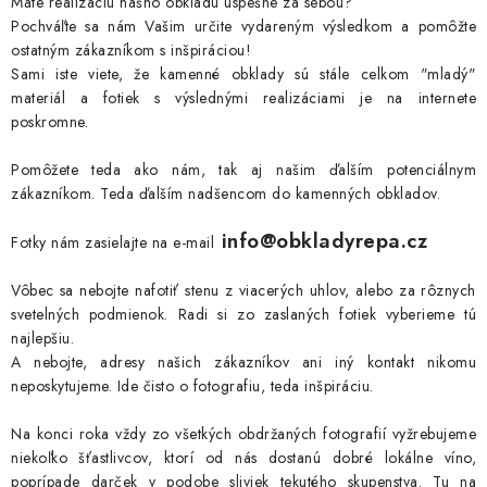
Máte realizáciu nášho obkladu úspešne za sebou?
Pochváľte sa nám Vašim určite vydareným výsledkom a pomôžte
ostatným zákazníkom s inšpiráciou!
Sami iste viete, že kamenné obklady sú stále celkom "mladý"
materiál a fotiek s výslednými realizáciami je na internete
poskromne.
Pomôžete teda ako nám, tak aj našim ďalším potenciálnym
zákazníkom. Teda ďalším nadšencom do kamenných obkladov.
info@obkladyrepa.cz
Fotky nám zasielajte na e-mail
Vôbec sa nebojte nafotiť stenu z viacerých uhlov, alebo za rôznych
svetelných podmienok. Radi si zo zaslaných fotiek vyberieme tú
najlepšiu.
A nebojte, adresy našich zákazníkov ani iný kontakt nikomu
neposkytujeme. Ide čisto o fotografiu, teda inšpiráciu.
Na konci roka vždy zo všetkých obdržaných fotografií vyžrebujeme
niekoľko šťastlivcov, ktorí od nás dostanú dobré lokálne víno,
poprípade darček v podobe sliviek tekutého skupenstva. Tu na