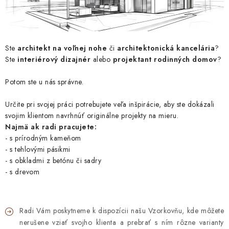
Ste
architekt na voľnej nohe
či
architektonická kancelária
?
Ste
interiérový dizajnér
alebo
projektant rodinných domov
?
Potom ste u nás správne.
Určite pri svojej práci potrebujete veľa inšpirácie, aby ste dokázali
svojim klientom navrhnúť originálne projekty na mieru.
Najmä ak radi pracujete:
- s prírodným kameňom
- s tehlovými pásikmi
- s obkladmi z betónu či sadry
- s drevom
Radi Vám poskytneme k dispozícii našu Vzorkovňu, kde môžete
nerušene vziať svojho klienta a prebrať s ním rôzne varianty