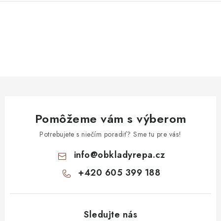
O
v
l
á
d
a
Pomôžeme vám s výberom
c
i
Potrebujete s niečím poradiť? Sme tu pre vás!
e
info
@
obkladyrepa.cz
p
+420 605 399 188
r
v
k
y