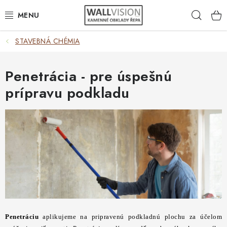
Prejsť
Hľad
na
obsah
STAVEBNÁ CHÉMIA
VÝBER PODĽA POUŽITIA
VÝBER PODĽA MATERIÁLU
Penetrácia - pre úspešnú
prípravu podkladu
VÝBER PODĽA FARIEB
ČASTO HĽADÁTE
INŠPIRÁCIA
DLAŽBA
PLOTY
Penetráciu
aplikujeme na pripravenú podkladnú plochu za účelom