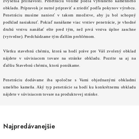
STAVEBNÁ CHÉMIA
zvýšenia priľnavosti. Penetráciu volíme podľa vybraného kamenného
obkladu. Prípravok je nutné pripraviť a zriediť podľa pokynov výrobcu.
Penetráciu musíme naniesť v takom množstve, aby ju bol schopný
VZORKOVÉ OBKLADY
podklad nasiaknuť. Pokiaľ nanášame viac vrstiev penetrácie, je vhodné
druhú vrstvu nanášať ešte pred tým, než prvá vrstva úplne zaschne
KONTAKT
DOPRAVA A PLATBA
VZORKOVŇA
(vytvrdne). Predchádzame tým ďalším problémom.
PRAKTICKÉ RADY
VZORKA
INŠPIRÁCIA
Všetku stavebnú chémiu, ktorá sa hodí práve pre Váš zvolený obklad
PREČO KÚPIŤ U NÁS?
VIRTUÁLNA PREHLIADKA
nájdete v súvisiacom tovare na stránke obkladu. Pozrite sa aj na
Obchodné podmienky
Reklamačný poriadok
GDPR
ďalšiu Stavebnú chémiu, ktorú ponúkame.
Penetráciu dodávame iba spoločne s Vami objednanými obkladmi
umelého kameňa. Aký typ penetrácie sa hodí ku konkrétnemu obkladu
nájdete v súvisiacom tovare na produktovej stránke.
Najpredávanejšie