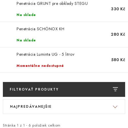
Penetrácia GRUNT pre obklady STEGU
330 Kč
Na sklade
Penetrácia SCHÖNOX KH
280 Kč
Na sklade
Penetrácia Luminta UG - 5 litrov
580 Kč
Momentálne nedostupné
FILTROVAŤ PRODUKTY
V
R
NAJPREDÁVANEJŠIE
ý
a
p
d
i
e
Stránka
1
z
1
-
6
položiek celkom