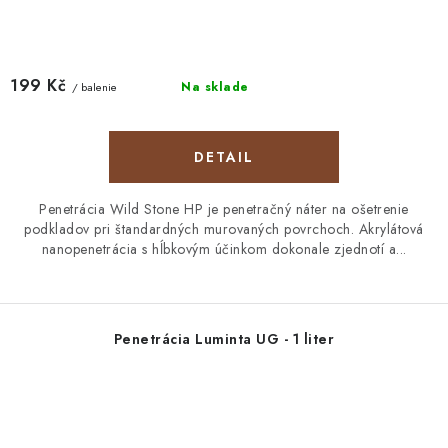
199 Kč
Na sklade
/ balenie
DETAIL
Penetrácia Wild Stone HP je penetračný náter na ošetrenie
podkladov pri štandardných murovaných povrchoch. Akrylátová
nanopenetrácia s hĺbkovým účinkom dokonale zjednotí a...
Penetrácia Luminta UG - 1 liter