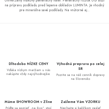
Univerzálny hĺbkový penetračný náter. Penetračný roztok UG slúži
na prípravu podkladu pred lepenie obkladov LUMINTA. Je vhodný
pre minerálne savé podklady. Na vnútorné aj...
O
v
l
á
d
Dlhodobo NÍZKE CENY
Výhodná preprava po celej
a
SR
Vďaka nízkym maržiam u nás
nakúpite vždy najvýhodnejšie.
c
Pozrite sa na náš cenník dopravy
na Slovensko
i
e
p
r
Máme SHOWROOM v Zlíne
Zašleme Vám VZORKU
v
Príďte sa pozrieť „na živo“, stojí
Nechajte si balíčkom zaslať