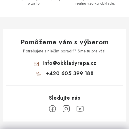
to za to.
reálnu vzorku obkladu.
k
y
v
ý
p
Pomôžeme vám s výberom
i
s
Potrebujete s niečím poradiť? Sme tu pre vás!
u
info
@
obkladyrepa.cz
+420 605 399 188
Z