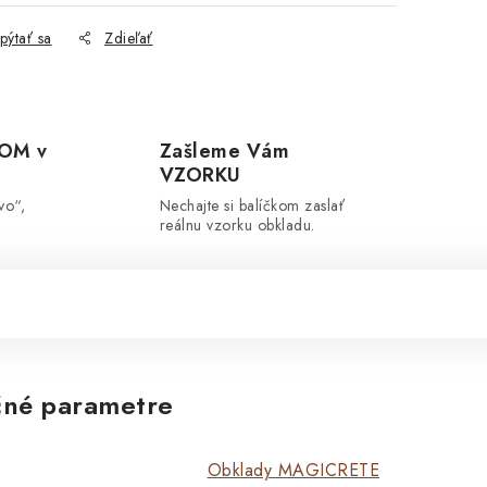
pýtať sa
Zdieľať
OM v
Zašleme Vám
VZORKU
vo“,
Nechajte si balíčkom zaslať
reálnu vzorku obkladu.
né parametre
Obklady MAGICRETE