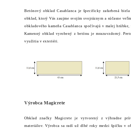
Betónový obklad Casablanca je špecificky zafarbená biela
obklad, ktorý Vás zaujme svojím svojráznym a súčasne veľ
obkladového kameňa Casablanca spočívajú v malej hrúbke, 
Kamenný obklad vyrobený z betónu je mrazuvzdorný. Pret
využitia v exteriéri.
Výrobca Magicrete
Obklad značky Magicrete je vytvorený z výhradne prí
materiálov. Výrobca sa radí už dlhé roky medzi špičku v 