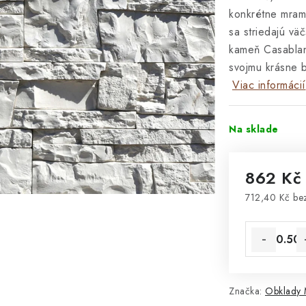
konkrétne mramo
sa striedajú v
kameň Casablan
svojmu krásne b
Viac informácií
Na sklade
862 K
712,40 Kč b
Jednotková 
Značka:
Obklady