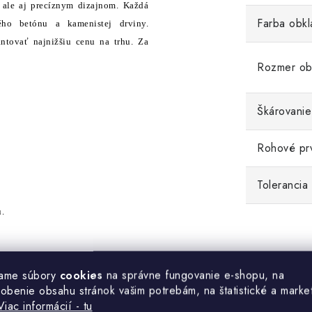
, ale aj precíznym dizajnom. Každá
Farba obkl
ého betónu a kamenistej drviny.
tovať najnižšiu cenu na trhu. Za
Rozmer ob
Škárovanie
Rohové pr
Tolerancia
.
ame súbory
cookies
na správne fungovanie e-shopu, na
DARMO VZOROK
tohto obkladu.
sobenie obsahu stránok vašim potrebám, na štatistické a marke
Viac informácií - tu