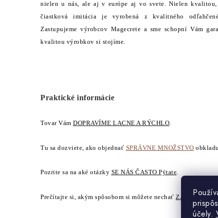
nielen u nás, ale aj v európe aj vo svete. Nielen kvalitou
čiastková imitácia je vyrobená z kvalitného odľahčen
Zastupujeme výrobcov Magecrete a sme schopní Vám garan
kvalitou výrobkov si stojíme.
Praktické informácie
Tovar Vám
DOPRAVÍME LACNE A RÝCHLO
.
Tu sa dozviete, ako objednať
SPRÁVNE MNOŽSTVO
obkladu
Pozrite sa na aké otázky
SE NÁS ČASTO Pýtate
.
Použív
Prečítajte si, akým spôsobom si môžete nechať
ZASLAŤ ZA
prispô
účely.