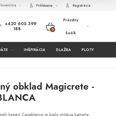
lovenčina
ÚPIŤ U NÁS?
VIRTUÁLNA PREHLIADKA
Obchodné podmien
Prihlásenie
Registrácia
Prázdny
+420 605 399
188
NÁKUPNÝ
košík
KOŠÍK
DÁTE
INŠPIRÁCIA
DLAŽBA
PLOTY
STAV
ý obklad Magicrete -
BLANCA
lý kameň Casablanca je biela imitácia kameňa,