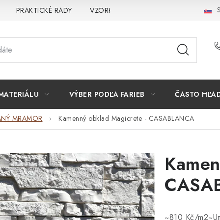
S
PRAKTICKÉ RADY
VZORKA
INŠPIRÁCIA
PREČO K
MATERIÁLU
VÝBER PODĽA FARIEB
ČASTO HĽA
ANÝ MRAMOR
Kamenný obklad Magicrete - CASABLANCA
Kamenn
CASA
~810 Kč/m2~Ume