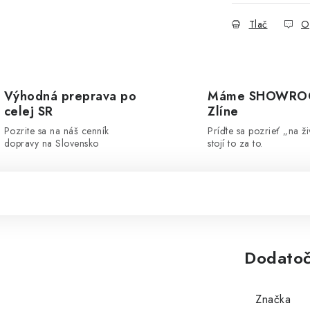
Tlač
O
Výhodná preprava po
Máme SHOWRO
celej SR
Zlíne
Pozrite sa na náš cenník
Príďte sa pozrieť „na ži
dopravy na Slovensko
stojí to za to.
Dodatoč
Značka