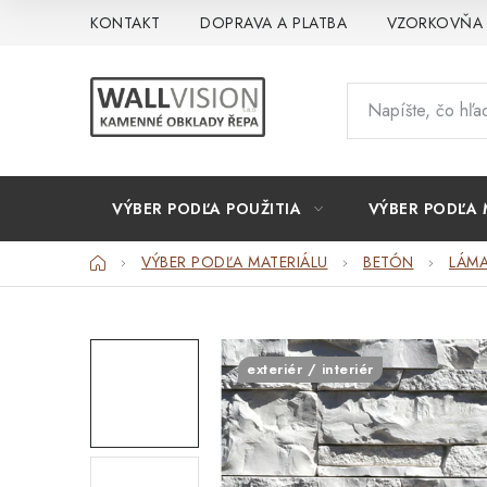
Prejsť
KONTAKT
DOPRAVA A PLATBA
VZORKOVŇA
na
obsah
VÝBER PODĽA POUŽITIA
VÝBER PODĽA 
Domov
VÝBER PODĽA MATERIÁLU
BETÓN
LÁM
exteriér / interiér