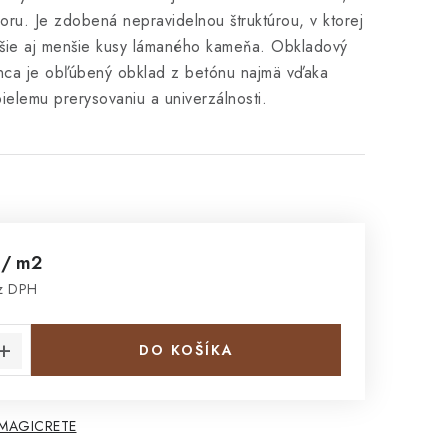
ru. Je zdobená nepravidelnou štruktúrou, v ktorej
äčšie aj menšie kusy lámaného kameňa. Obkladový
ca je obľúbený obklad z betónu najmä vďaka
ielemu prerysovaniu a univerzálnosti.
č
/ m2
ez DPH
cena:
DO KOŠÍKA
 MAGICRETE