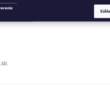
 KAMENNÝCH OBKLADOV ZLÍN
.
tavenie
Súhl
 kB)