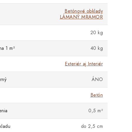
Betónové obklady
LÁMANÝ MRAMOR
20 kg
na 1 m²
40 kg
Exteriér aj Interiér
rný
ÁNO
Betón
enia
0,5 m²
kladu
do 2,5 cm