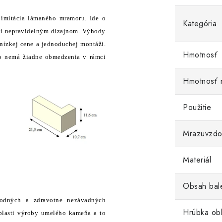
 imitácia lámaného mramoru. Ide o
Kategória
mi nepravidelným dizajnom. Výhody
nízkej cene a jednoduchej montáži.
Hmotnosť
o nemá žiadne obmedzenia v rámci
Hmotnosť 
Použitie
Mrazuvzdo
Materiál
Obsah bal
rodných a zdravotne nezávadných
Hrúbka ob
oblasti výroby umelého kameňa a to