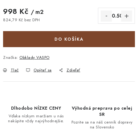
998 Kč
/ m2
824,79 Kč bez DPH
Jednotková cena:
DO KOŠÍKA
Značka:
Obklady VASPO
Tlač
Opýtať sa
Zdieľať
Dlhodobo NÍZKE CENY
Výhodná preprava po celej
SR
Vďaka nízkym maržiam u nás
nakúpite vždy najvýhodnejšie.
Pozrite sa na náš cenník dopravy
na Slovensko