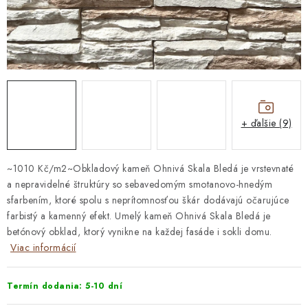
STAVEBNÁ CHÉMIA
VZORKOVÉ OBKLADY
KONTAKT
DOPRAVA A PLATBA
VZORKOVŇA
PRAKTICKÉ RADY
VZORKA
INŠPIRÁCIA
PREČO KÚPIŤ U NÁS?
VIRTUÁLNA PREHLIADKA
+ ďalšie (9)
Obchodné podmienky
Reklamačný poriadok
GDPR
~1010 Kč/m2~Obkladový kameň Ohnivá Skala Bledá je vrstevnaté
a nepravidelné štruktúry so sebavedomým smotanovo-hnedým
sfarbením, ktoré spolu s neprítomnosťou škár dodávajú očarujúce
farbistý a kamenný efekt. Umelý kameň Ohnivá Skala Bledá je
betónový obklad, ktorý vynikne na každej fasáde i sokli domu.
Viac informácií
Termín dodania: 5-10 dní