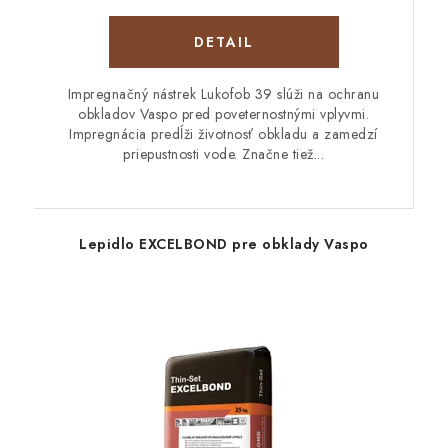
DETAIL
Impregnačný nástrek Lukofob 39 slúži na ochranu
obkladov Vaspo pred poveternostnými vplyvmi.
Impregnácia predĺži životnosť obkladu a zamedzí
priepustnosti vode. Značne tiež...
Lepidlo EXCELBOND pre obklady Vaspo