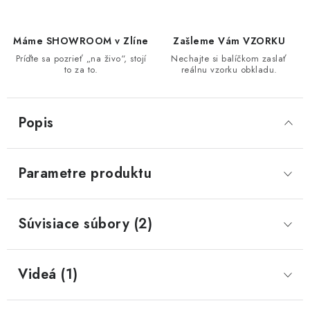
Máme SHOWROOM v Zlíne
Zašleme Vám VZORKU
Príďte sa pozrieť „na živo“, stojí
Nechajte si balíčkom zaslať
to za to.
reálnu vzorku obkladu.
Popis
Parametre produktu
Súvisiace súbory (2)
Videá (1)