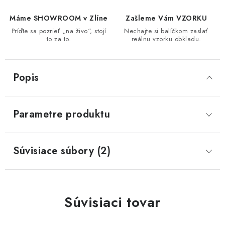
Máme SHOWROOM v Zlíne
Zašleme Vám VZORKU
Príďte sa pozrieť „na živo“, stojí
Nechajte si balíčkom zaslať
to za to.
reálnu vzorku obkladu.
Popis
Parametre produktu
Súvisiace súbory (2)
Súvisiaci tovar