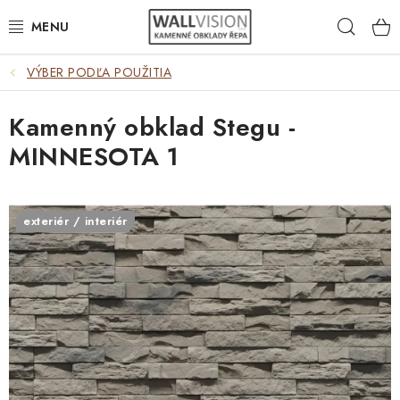
Prejsť
Hľad
na
obsah
VÝBER PODĽA POUŽITIA
VÝBER PODĽA POUŽITIA
Kamenný obklad Stegu -
VÝBER PODĽA MATERIÁLU
MINNESOTA 1
VÝBER PODĽA FARIEB
ČASTO HĽADÁTE
exteriér / interiér
INŠPIRÁCIA
DLAŽBA
PLOTY