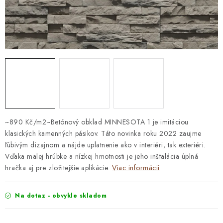
STAVEBNÁ CHÉMIA
VZORKOVÉ OBKLADY
KONTAKT
DOPRAVA A PLATBA
VZORKOVŇA
PRAKTICKÉ RADY
VZORKA
INŠPIRÁCIA
PREČO KÚPIŤ U NÁS?
VIRTUÁLNA PREHLIADKA
Obchodné podmienky
Reklamačný poriadok
GDPR
~890 Kč/m2~Betónový obklad MINNESOTA 1 je imitáciou
klasických kamenných pásikov. Táto novinka roku 2022 zaujme
ľúbivým dizajnom a nájde uplatnenie ako v interiéri, tak exteriéri.
Vďaka malej hrúbke a nízkej hmotnosti je jeho inštalácia úplná
hračka aj pre zložitejšie aplikácie.
Viac informácií
Na dotaz - obvykle skladom