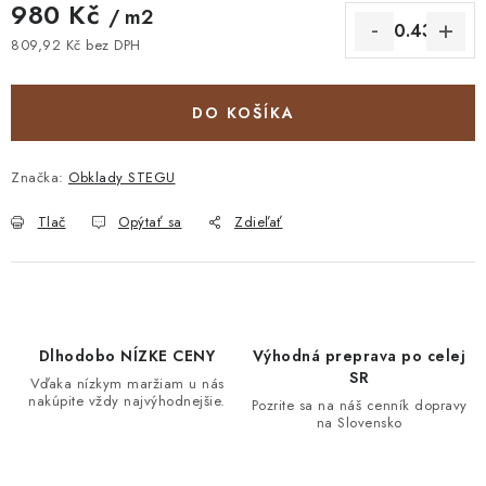
980 Kč
/ m2
809,92 Kč bez DPH
Jednotková cena:
DO KOŠÍKA
Značka:
Obklady STEGU
Tlač
Opýtať sa
Zdieľať
Dlhodobo NÍZKE CENY
Výhodná preprava po celej
SR
Vďaka nízkym maržiam u nás
nakúpite vždy najvýhodnejšie.
Pozrite sa na náš cenník dopravy
na Slovensko