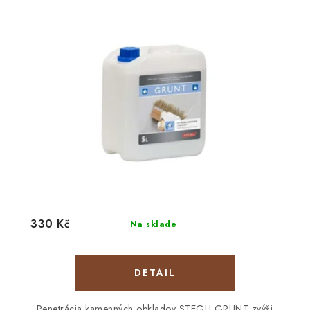
330 Kč
Na sklade
DETAIL
Penetrácia kamenných obkladov STEGU GRUNT zvýši