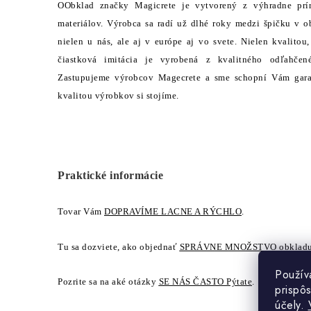
OObklad značky Magicrete je vytvorený z výhradne prí
materiálov. Výrobca sa radí už dlhé roky medzi špičku v 
nielen u nás, ale aj v európe aj vo svete. Nielen kvalitou
čiastková imitácia je vyrobená z kvalitného odľahčen
Zastupujeme výrobcov Magecrete a sme schopní Vám garan
kvalitou výrobkov si stojíme.
Praktické informácie
Tovar Vám
DOPRAVÍME LACNE A RÝCHLO
.
Tu sa dozviete, ako objednať
SPRÁVNE MNOŽSTVO
obkladu
Použív
Pozrite sa na aké otázky
SE NÁS ČASTO Pýtate
.
prispô
účely.