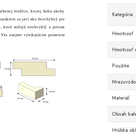
benej bridlice, ktorej farba akoby
Kategória
harakteru sa javí ako bezchybný pre
í, ktorí milujú neobvyklý a pritom
Hmotnosť
 Vás zaujme vynikajúcim pomerom
Hmotnosť 
Použitie
Mrazuvzdo
Materiál
Obsah bal
Hrúbka ob