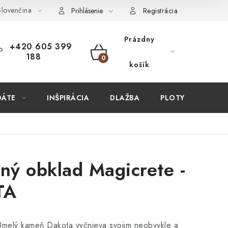
lovenčina
ÚPIŤ U NÁS?
VIRTUÁLNA PREHLIADKA
Obchodné podmien
Prihlásenie
Registrácia
Prázdny
+420 605 399
188
NÁKUPNÝ
košík
KOŠÍK
DÁTE
INŠPIRÁCIA
DLAŽBA
PLOTY
STAV
ý obklad Magicrete -
TA
elý kameň Dakota vyčnieva svojim neobvykle a