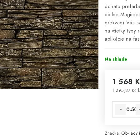
bohato prefarb
dielne Magicret
prekvapí Vás s
na všetky typy 
aplikácie na fa
Na sklade
1 568 
1 295,87 Kč 
Jednotková 
Značka:
Obklady