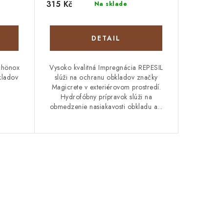
315 Kč
Na sklade
DETAIL
Schönox
Vysoko kvalitná Impregnácia REPESIL
kladov
slúži na ochranu obkladov značky
Magicrete v exteriérovom prostredí.
Hydrofóbny prípravok slúži na
obmedzenie nasiakavosti obkladu a...