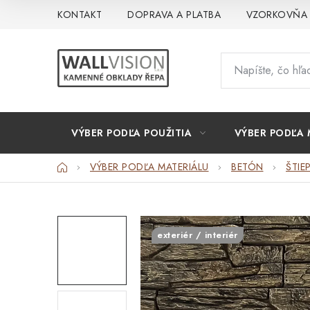
Prejsť
KONTAKT
DOPRAVA A PLATBA
VZORKOVŇA
na
obsah
VÝBER PODĽA POUŽITIA
VÝBER PODĽA 
Domov
VÝBER PODĽA MATERIÁLU
BETÓN
ŠTIE
exteriér / interiér