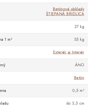
Betónové obklady
ŠTIEPANÁ BRIDLICA
27 kg
na 1 m²
55 kg
Exteriér aj Interiér
rný
ÁNO
Betón
enia
0,5 m²
kladu
do 3,5 cm