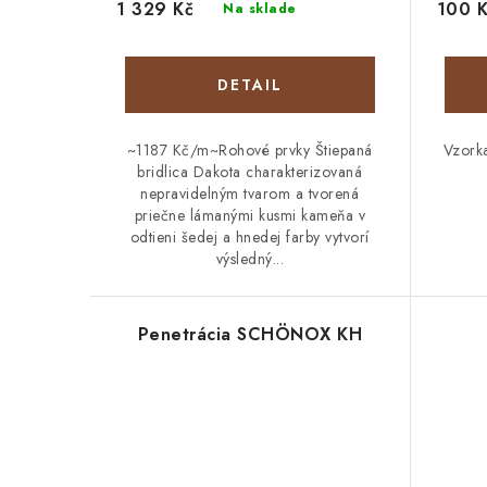
1 329 Kč
100 
Na sklade
DETAIL
~1187 Kč/m~Rohové prvky Štiepaná
Vzork
bridlica Dakota charakterizovaná
nepravidelným tvarom a tvorená
priečne lámanými kusmi kameňa v
odtieni šedej a hnedej farby vytvorí
výsledný...
Penetrácia SCHÖNOX KH