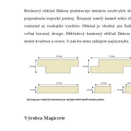
Betónový obklad Dakota predstavuje imitáciu neobvykle sfar
pripomínala tropické pralesy. Štiepaný umelý kameň tohto c
vnútorné aj vonkajšie využitie. Obklad je vhodný pre ľud
veľmi luxusný design. Obkladový kamenný obklad Dakota
medzi kvalitou a cenou. U nás ho teraz zakúpite najlacnejšie.
Výrobca Magicrete