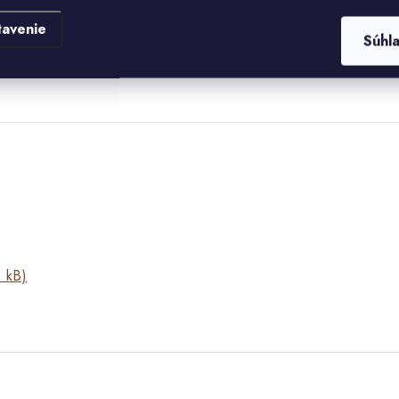
DARMO VZOROK
tohto obkladu.
tavenie
Súhl
MENNÝCH OBKLADOV ZLÍN
.
 kB)