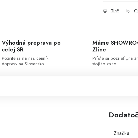
Tlač
O
Výhodná preprava po
Máme SHOWRO
celej SR
Zlíne
Pozrite sa na náš cenník
Príďte sa pozrieť „na ži
dopravy na Slovensko
stojí to za to.
Dodatoč
Značka