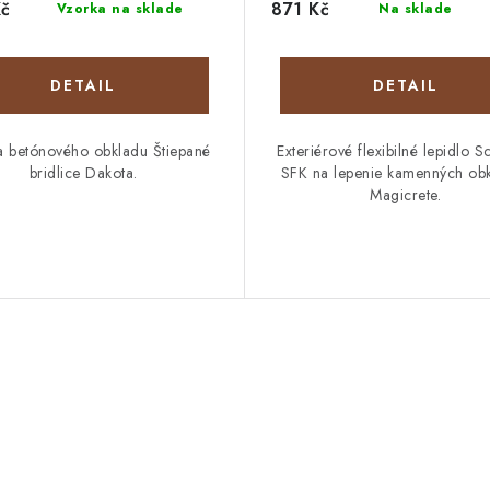
Kč
871 Kč
Vzorka na sklade
Na sklade
DETAIL
DETAIL
a betónového obkladu Štiepané
Exteriérové flexibilné lepidlo 
bridlice Dakota.
SFK na lepenie kamenných ob
Magicrete.