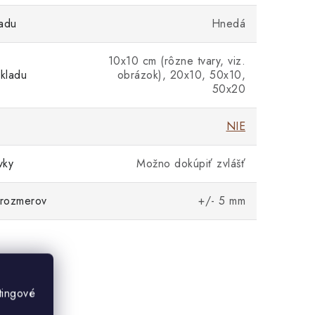
adu
Hnedá
10x10 cm (rôzne tvary, viz.
kladu
obrázok), 20x10, 50x10,
50x20
NIE
vky
Možno dokúpiť zvlášť
 rozmerov
+/- 5 mm
tingové