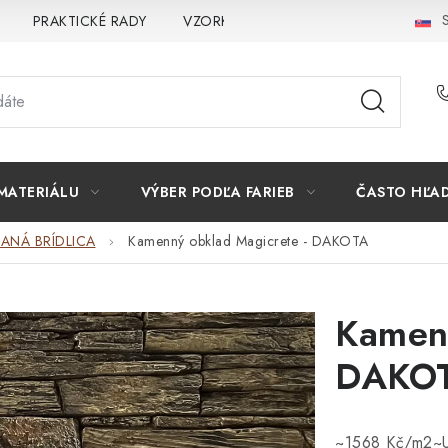
S
PRAKTICKÉ RADY
VZORKA
INŠPIRÁCIA
PREČO K
MATERIÁLU
VÝBER PODĽA FARIEB
ČASTO HĽA
PANÁ BRÍDLICA
Kamenný obklad Magicrete - DAKOTA
Kamenn
DAKO
~1568 Kč/m2~Um