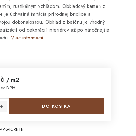
eným, rustikálnym vzhľadom. Obkladový kameň z
e je úchvatná imitácia prírodnej bridlice a
vojou dokonalosťou. Obklad z betónu je vhodný
realizácií od dekorácií interiérov až po náročnejšie
sádu.
Viac informácií
Kč
/ m2
bez DPH
cena:
DO KOŠÍKA
 MAGICRETE