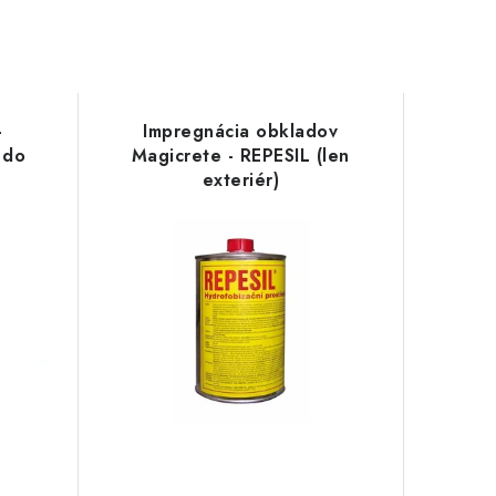
-
Impregnácia obkladov
 do
Magicrete - REPESIL (len
exteriér)