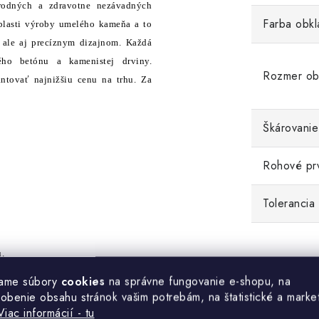
rodných a zdravotne nezávadných
Farba obkl
oblasti výroby umelého kameňa a to
, ale aj precíznym dizajnom. Každá
ého betónu a kamenistej drviny.
Rozmer ob
tovať najnižšiu cenu na trhu. Za
Škárovanie
Rohové pr
Tolerancia
.
ame súbory
cookies
na správne fungovanie e-shopu, na
sobenie obsahu stránok vašim potrebám, na štatistické a marke
Viac informácií - tu