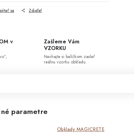
pýtať sa
Zdieľať
OM v
Zašleme Vám
VZORKU
vo“,
Nechajte si balíčkom zaslať
reálnu vzorku obkladu.
né parametre
Obklady MAGICRETE