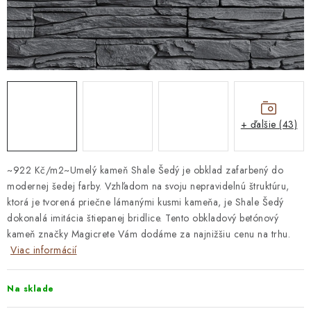
STAVEBNÁ CHÉMIA
VZORKOVÉ OBKLADY
KONTAKT
DOPRAVA A PLATBA
VZORKOVŇA
PRAKTICKÉ RADY
VZORKA
INŠPIRÁCIA
PREČO KÚPIŤ U NÁS?
VIRTUÁLNA PREHLIADKA
+ ďalšie (43)
Obchodné podmienky
Reklamačný poriadok
GDPR
~922 Kč/m2~Umelý kameň Shale Šedý je obklad zafarbený do
modernej šedej farby. Vzhľadom na svoju nepravidelnú štruktúru,
ktorá je tvorená priečne lámanými kusmi kameňa, je Shale Šedý
dokonalá imitácia štiepanej bridlice. Tento obkladový betónový
kameň značky Magicrete Vám dodáme za najnižšiu cenu na trhu.
Viac informácií
Na sklade