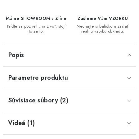
Máme SHOWROOM v Zlíne
Zašleme Vám VZORKU
Príďte sa pozrieť „na živo“, stojí
Nechajte si balíčkom zaslať
to za to.
reálnu vzorku obkladu.
Popis
Parametre produktu
Súvisiace súbory (2)
Videá (1)