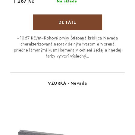
1 287 Kč
Na sklade
DETAIL
~1067 Kč/m~Rohové prvky Štiepaná bridlica Nevada
charakterizovaná nepravidelným tvarom a tvorená
priečne lámanými kusmi kameňa v odtieni šedej a hnedej
farby vytvorí výsledný...
VZORKA - Nevada