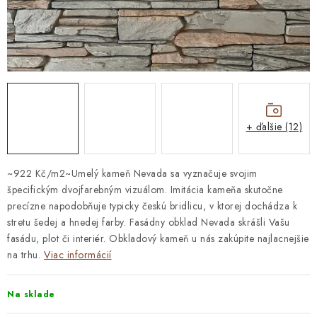
STAVEBNÁ CHÉMIA
VZORKOVÉ OBKLADY
KONTAKT
DOPRAVA A PLATBA
VZORKOVŇA
PRAKTICKÉ RADY
VZORKA
INŠPIRÁCIA
PREČO KÚPIŤ U NÁS?
VIRTUÁLNA PREHLIADKA
+ ďalšie (12)
Obchodné podmienky
Reklamačný poriadok
GDPR
~922 Kč/m2~Umelý kameň Nevada sa vyznačuje svojim
špecifickým dvojfarebným vizuálom. Imitácia kameňa skutočne
precízne napodobňuje typicky českú bridlicu, v ktorej dochádza k
stretu šedej a hnedej farby. Fasádny obklad Nevada skrášli Vašu
fasádu, plot či interiér. Obkladový kameň u nás zakúpite najlacnejšie
na trhu.
Viac informácií
Na sklade