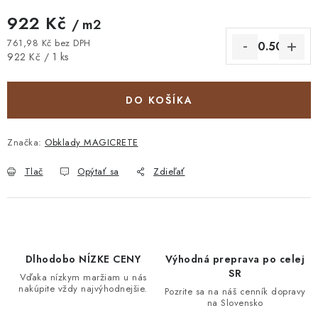
922 Kč
/ m2
761,98 Kč bez DPH
Jednotková cena:
922 Kč / 1 ks
DO KOŠÍKA
Značka:
Obklady MAGICRETE
Tlač
Opýtať sa
Zdieľať
Dlhodobo NÍZKE CENY
Výhodná preprava po celej
SR
Vďaka nízkym maržiam u nás
nakúpite vždy najvýhodnejšie.
Pozrite sa na náš cenník dopravy
na Slovensko