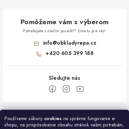
Pomôžeme vám s výberom
Potrebujete s niečím poradiť? Sme tu pre vás!
info
@
obkladyrepa.cz
+420 605 399 188
Z
á
O nákupe
Používame súbory
cookies
na správne fungovanie e-
p
shopu, na prispôsobenie obsahu stránok vašim potrebám,