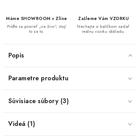
Máme SHOWROOM v Zlíne
Zašleme Vám VZORKU
Príďte sa pozrieť „na živo“, stojí
Nechajte si balíčkom zaslať
to za to.
reálnu vzorku obkladu.
Popis
Parametre produktu
Súvisiace súbory (3)
Videá (1)