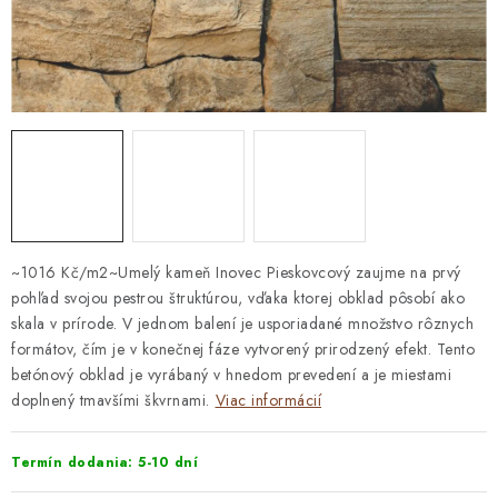
STAVEBNÁ CHÉMIA
VZORKOVÉ OBKLADY
KONTAKT
DOPRAVA A PLATBA
VZORKOVŇA
PRAKTICKÉ RADY
VZORKA
INŠPIRÁCIA
PREČO KÚPIŤ U NÁS?
VIRTUÁLNA PREHLIADKA
Obchodné podmienky
Reklamačný poriadok
GDPR
~1016 Kč/m2~Umelý kameň Inovec Pieskovcový zaujme na prvý
pohľad svojou pestrou štruktúrou, vďaka ktorej obklad pôsobí ako
skala v prírode. V jednom balení je usporiadané množstvo rôznych
formátov, čím je v konečnej fáze vytvorený prirodzený efekt. Tento
betónový obklad je vyrábaný v hnedom prevedení a je miestami
doplnený tmavšími škvrnami.
Viac informácií
Termín dodania: 5-10 dní