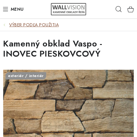
Prejsť
Hľad
na
obsah
VÝBER PODĽA POUŽITIA
VÝBER PODĽA POUŽITIA
Kamenný obklad Vaspo -
VÝBER PODĽA MATERIÁLU
INOVEC PIESKOVCOVÝ
VÝBER PODĽA FARIEB
ČASTO HĽADÁTE
exteriér / interiér
INŠPIRÁCIA
DLAŽBA
PLOTY