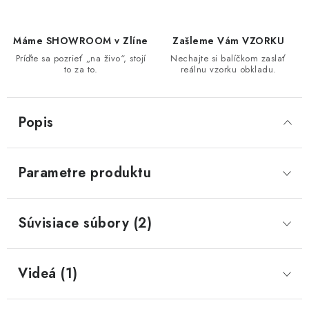
Máme SHOWROOM v Zlíne
Zašleme Vám VZORKU
Príďte sa pozrieť „na živo“, stojí
Nechajte si balíčkom zaslať
to za to.
reálnu vzorku obkladu.
Popis
Parametre produktu
Súvisiace súbory (2)
Videá (1)