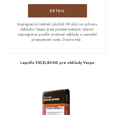
DETAIL
Impregnačný nástrek Lukofob 39 slúži na ochranu
obkladov Vaspo pred poveternostnými vplyvmi.
Impregnácia predĺži životnosť obkladu a zamedzí
priepustnosti vode. Značne tiež...
Lepidlo EXCELBOND pre obklady Vaspo