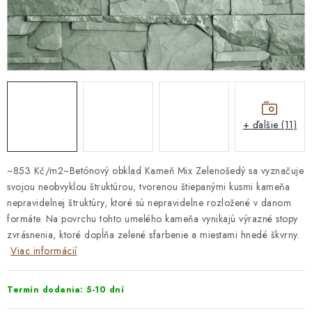
STAVEBNÁ CHÉMIA
VZORKOVÉ OBKLADY
KONTAKT
DOPRAVA A PLATBA
VZORKOVŇA
PRAKTICKÉ RADY
VZORKA
INŠPIRÁCIA
PREČO KÚPIŤ U NÁS?
VIRTUÁLNA PREHLIADKA
+ ďalšie (11)
Obchodné podmienky
Reklamačný poriadok
GDPR
~853 Kč/m2~Betónový obklad Kameň Mix Zelenošedý sa vyznačuje
svojou neobvyklou štruktúrou, tvorenou štiepanými kusmi kameňa
nepravidelnej štruktúry, ktoré sú nepravidelne rozložené v danom
formáte. Na povrchu tohto umelého kameňa vynikajú výrazné stopy
zvrásnenia, ktoré dopĺňa zelené sfarbenie a miestami hnedé škvrny.
Viac informácií
Termín dodania: 5-10 dní