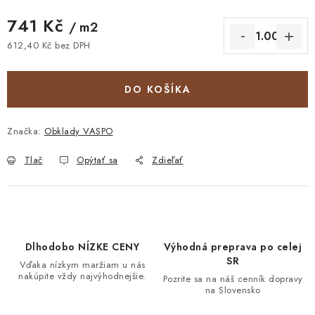
741 Kč
/ m2
612,40 Kč bez DPH
Jednotková cena:
DO KOŠÍKA
Značka:
Obklady VASPO
Tlač
Opýtať sa
Zdieľať
Dlhodobo NÍZKE CENY
Výhodná preprava po celej
SR
Vďaka nízkym maržiam u nás
nakúpite vždy najvýhodnejšie.
Pozrite sa na náš cenník dopravy
na Slovensko