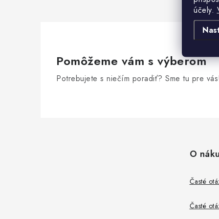
účely.
Nas
Pomôžeme vám s výberom
Potrebujete s niečím poradiť? Sme tu pre vás
Z
á
O nák
p
ä
Časté otá
t
Časté otá