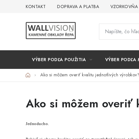
Prejsť
KONTAKT
DOPRAVA A PLATBA
VZORKOVŇA
na
obsah
VÝBER PODĽA POUŽITIA
VÝBER PODĽA 
Domov
Ako si môžem overiť kvalitu jednotlivých výrobkov
Ako si môžem overiť k
Jednoducho.