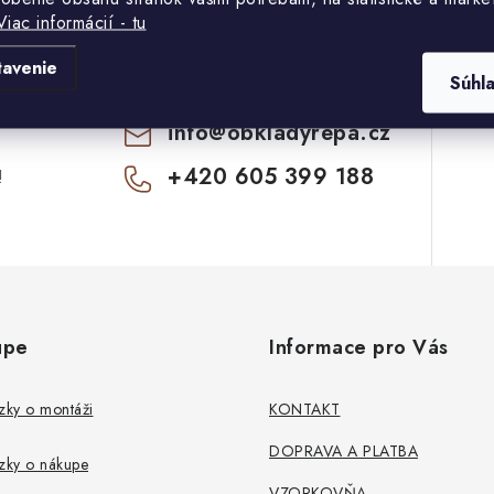
Viac informácií - tu
tavenie
Súhl
info
@
obkladyrepa.cz
+420 605 399 188
!
upe
Informace pro Vás
zky o montáži
KONTAKT
DOPRAVA A PLATBA
zky o nákupe
VZORKOVŇA