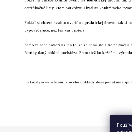
Pokiaľ si chcete kvalitu overiť na
teoretickej
úrovni, tak u
certifikačné listy, ktoré potvrdzujú kvalitu konkrétneho tova
Pokiaľ si chcete kvalitu overiť na
praktickej
úrovni, tak si o
vypovedajúce, než len kus papiera.
Samo za seba hovorí už len to, že za nami stoja tie najväčšie
fabriky daný obklad pochádza. Preto tiež ku každému výrob
|
S každým výrobcom, ktorého obklady dnes ponúkame spol
Použív
prispô