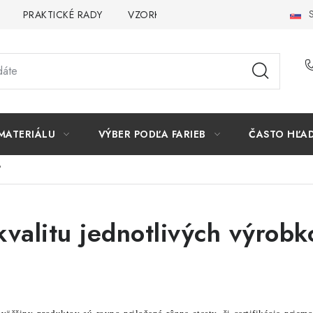
S
PRAKTICKÉ RADY
VZORKA
INŠPIRÁCIA
PREČO K
MATERIÁLU
VÝBER PODĽA FARIEB
ČASTO HĽA
?
valitu jednotlivých výrob