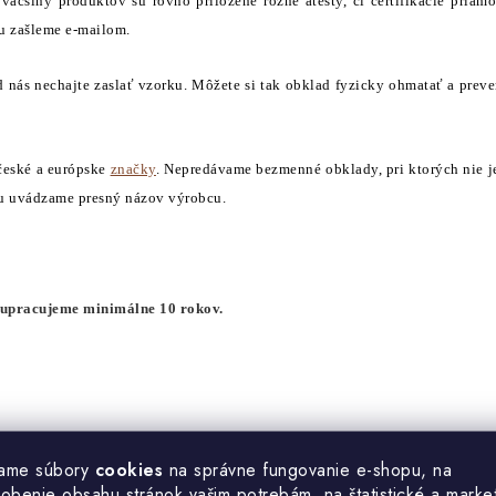
 väčšiny produktov sú rovno priložené rôzne atesty, či certifikácie pria
ru zašleme e-mailom.
d nás nechajte zaslať vzorku. Môžete si tak obklad fyzicky ohmatať a prever
 české a európske
značky
. Nepredávame bezmenné obklady, pri ktorých nie j
ku uvádzame presný názov výrobcu.
upracujeme minimálne 10 rokov.
ame súbory
cookies
na správne fungovanie e-shopu, na
sobenie obsahu stránok vašim potrebám, na štatistické a marke