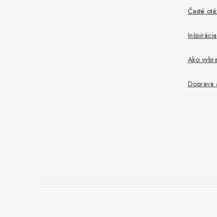
i
Časté otá
e
Inšpirácia
Ako vybr
Doprava a