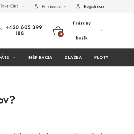
lovenčina
ÚPIŤ U NÁS?
VIRTUÁLNA PREHLIADKA
Obchodné podmien
Prihlásenie
Registrácia
Prázdny
+420 605 399
188
NÁKUPNÝ
košík
KOŠÍK
DÁTE
INŠPIRÁCIA
DLAŽBA
PLOTY
STAV
kov?