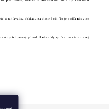
mo na produktovej stránke. Alebo nám napíšte a my Vám tieto
iť si tak kvalitu obkladu na vlastné oči. To je podľa nás viac
e známy ich presný pôvod. U nás vždy spoľahlivo viete z akej
tingové