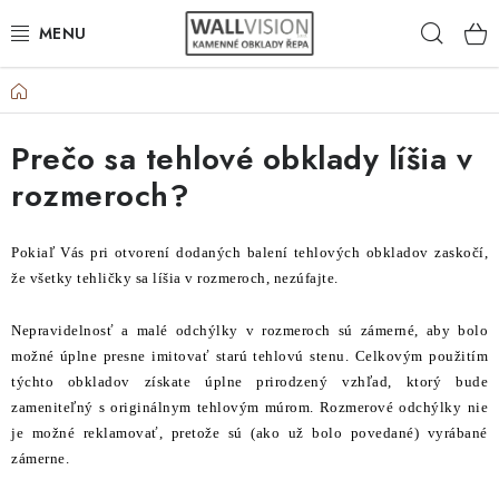
Prejsť
Hľad
na
obsah
Domov
VÝBER PODĽA POUŽITIA
Prečo sa tehlové obklady líšia v
VÝBER PODĽA MATERIÁLU
rozmeroch?
VÝBER PODĽA FARIEB
Pokiaľ Vás pri otvorení dodaných balení tehlových obkladov zaskočí,
ČASTO HĽADÁTE
že všetky tehličky sa líšia v rozmeroch, nezúfajte.
INŠPIRÁCIA
Nepravidelnosť a malé odchýlky v rozmeroch sú zámerné, aby bolo
možné úplne presne imitovať starú tehlovú stenu. Celkovým použitím
DLAŽBA
týchto obkladov získate úplne prirodzený vzhľad, ktorý bude
zameniteľný s originálnym tehlovým múrom. Rozmerové odchýlky nie
je možné reklamovať, pretože sú (ako už bolo povedané) vyrábané
PLOTY
zámerne.