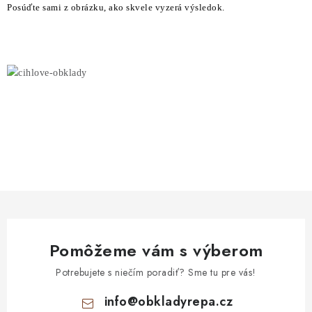
STAVEBNÁ CHÉMIA
Posúďte sami z obrázku, ako skvele vyzerá výsledok.
VZORKOVÉ OBKLADY
KONTAKT
DOPRAVA A PLATBA
VZORKOVŇA
PRAKTICKÉ RADY
VZORKA
INŠPIRÁCIA
PREČO KÚPIŤ U NÁS?
VIRTUÁLNA PREHLIADKA
Obchodné podmienky
Reklamačný poriadok
GDPR
Pomôžeme vám s výberom
Potrebujete s niečím poradiť? Sme tu pre vás!
info
@
obkladyrepa.cz