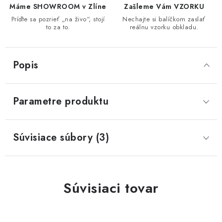
Máme SHOWROOM v Zlíne
Zašleme Vám VZORKU
Príďte sa pozrieť „na živo“, stojí
Nechajte si balíčkom zaslať
to za to.
reálnu vzorku obkladu.
Popis
Parametre produktu
Súvisiace súbory (3)
Súvisiaci tovar