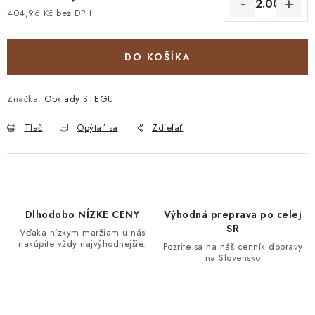
404,96 Kč bez DPH
Jednotková cena:
DO KOŠÍKA
Značka:
Obklady STEGU
Tlač
Opýtať sa
Zdieľať
Dlhodobo NÍZKE CENY
Výhodná preprava po celej
SR
Vďaka nízkym maržiam u nás
nakúpite vždy najvýhodnejšie.
Pozrite sa na náš cenník dopravy
na Slovensko