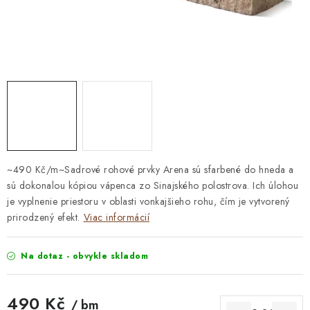
STAVEBNÁ CHÉMIA
VZORKOVÉ OBKLADY
KONTAKT
DOPRAVA A PLATBA
VZORKOVŇA
PRAKTICKÉ RADY
VZORKA
INŠPIRÁCIA
PREČO KÚPIŤ U NÁS?
VIRTUÁLNA PREHLIADKA
Obchodné podmienky
Reklamačný poriadok
GDPR
~490 Kč/m~Sadrové rohové prvky Arena sú sfarbené do hneda a
sú dokonalou kópiou vápenca zo Sinajského polostrova. Ich úlohou
je vyplnenie priestoru v oblasti vonkajšieho rohu, čím je vytvorený
prirodzený efekt.
Viac informácií
Na dotaz - obvykle skladom
490 Kč
/ bm