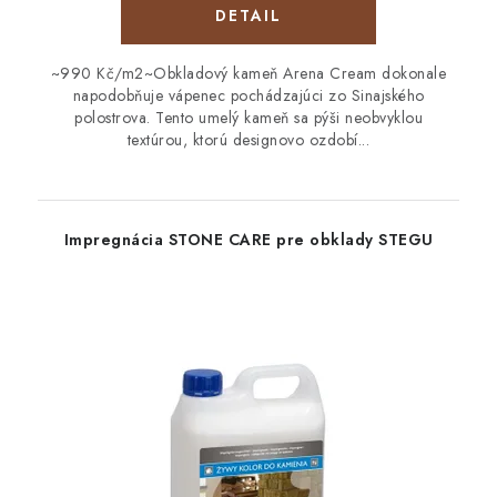
DETAIL
~990 Kč/m2~Obkladový kameň Arena Cream dokonale
napodobňuje vápenec pochádzajúci zo Sinajského
polostrova. Tento umelý kameň sa pýši neobvyklou
textúrou, ktorú designovo ozdobí...
Impregnácia STONE CARE pre obklady STEGU