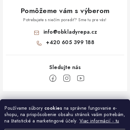
Pomôžeme vám s výberom
Potrebujete s niečím poradiť? Sme tu pre vás!
info
@
obkladyrepa.cz
+420 605 399 188
Z
á
O nákupe
Používame súbory
cookies
na správne fungovanie e-
p
shopu, na prispôsobenie obsahu stránok vašim potrebám,
ä
Časté otázky o montáži
na štatistické a marketingové účely.
Viac informácií - tu
Informace pro Vás
t