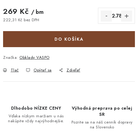
269 Kč
/ bm
222,31 Kč bez DPH
Jednotková cena:
DO KOŠÍKA
Značka:
Obklady VASPO
Tlač
Opýtať sa
Zdieľať
Dlhodobo NÍZKE CENY
Výhodná preprava po celej
SR
Vďaka nízkym maržiam u nás
nakúpite vždy najvýhodnejšie.
Pozrite sa na náš cenník dopravy
na Slovensko