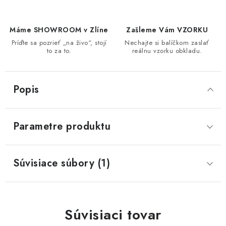
Máme SHOWROOM v Zlíne
Zašleme Vám VZORKU
Príďte sa pozrieť „na živo“, stojí
Nechajte si balíčkom zaslať
to za to.
reálnu vzorku obkladu.
Popis
Parametre produktu
Súvisiace súbory (1)
Súvisiaci tovar