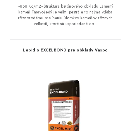
~858 Kč/m2~Štruktúra betónového obkladu Lámaný
kameň Tmavošedý je veľmi pestrá a to najmä vďaka
rôznorodému prelínaniu úlomkov kameňov rôznych
veľkostí, ktoré sú usporiadané do...
Lepidlo EXCELBOND pre obklady Vaspo