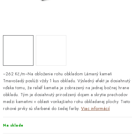
STAVEBNÁ CHÉMIA
VZORKOVÉ OBKLADY
KONTAKT
DOPRAVA A PLATBA
VZORKOVŇA
PRAKTICKÉ RADY
VZORKA
INŠPIRÁCIA
PREČO KÚPIŤ U NÁS?
VIRTUÁLNA PREHLIADKA
Obchodné podmienky
Reklamačný poriadok
GDPR
~262 Kč/m~Na obloženie rohu obkladom Lámaný kameň
Tmavošedý poslúži vždy 1 kus obkladu. Výsledný efekt je dosiahnutý
vďaka tomu, že reliéf kameňa je zobrazený na jednej bočnej hrane
obkladu. Tým je dosiahnutý prirodzený dojem a skrytie prechodov
medzi kameňmi v oblasti vonkajšieho rohu obkladanej plochy. Tieto
rohové prvky sú sfarbené do šedej farby.
Viac informácií
Na sklade