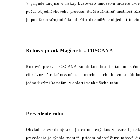
V prípade záujmu o nákup kusového množstva môžete uvi
počas objednávkového procesu. Stačí zaškrtnúť možnosť Za
ju pod fakturačnými údajmi. Prípadne môžete objednať telefo
Rohový prvok Magicrete - TOSCANA
Rohové prvky TOSCANA sú dokonalou imitáciou ručne
efektívne štruktúrovanému povrchu. Ich hlavnou úloh
jednotlivými kameňmi v oblasti vonkajšieho rohu.
Prevedenie rohu
Obklad je vyrobený ako jeden ucelený kus v tvare L, te
prevedenia je rýchla montáž, pričom odporúčame rohové die