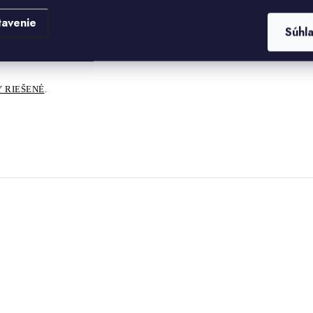
tavenie
Súhl
l ten najlepší efekt.
 RIEŠENÉ
.