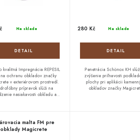
č
280 Kč
Na sklade
Na sklade
DETAIL
DETAIL
 kvalitná Impregnácia REPESIL
Penetrácia Schönox KH slúž
i na ochranu obkladov značky
zvýšenie priľnavosti podklad
rete v exteriérovom prostredí.
plochy pri aplikácii kamenn
drofóbny prípravok slúži na
obkladov značky Magicret
enie nasiakavosti obkladu a...
árovacia malta FM pre
obklady Magicrete