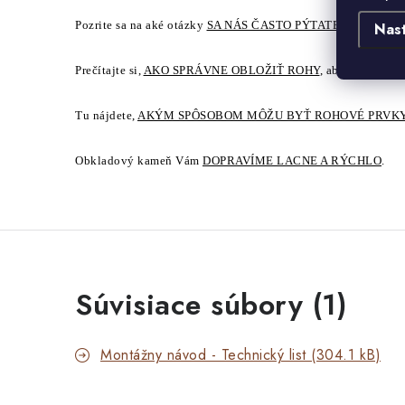
Pozrite sa na aké otázky
SA NÁS ČASTO PÝTATE
.
Nas
Prečítajte si,
AKO SPRÁVNE OBLOŽIŤ ROHY
, aby sa dosiaho
Tu nájdete,
AKÝM SPÔSOBOM MÔŽU BYŤ ROHOVÉ PRVKY
Obkladový kameň Vám
DOPRAVÍME LACNE A RÝCHLO
.
Súvisiace súbory (1)
Montážny návod - Technický list (304.1 kB)