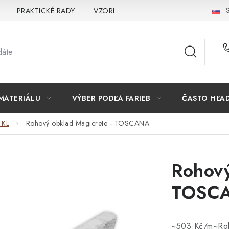
S
PRAKTICKÉ RADY
VZORKA
INŠPIRÁCIA
PREČO K
MATERIÁLU
VÝBER PODĽA FARIEB
ČASTO HĽA
 KL
Rohový obklad Magicrete - TOSCANA
Rohový
TOSC
~503 Kč/m~Roh