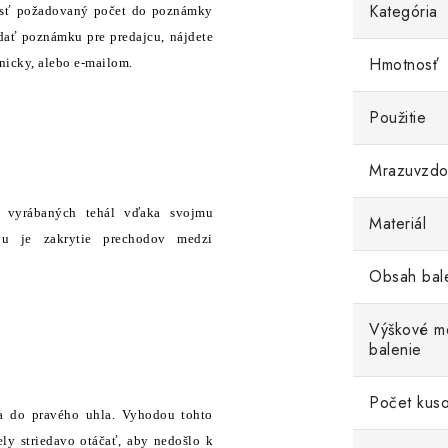
Kategória
esť požadovaný počet do poznámky
dať poznámku pre predajcu, nájdete
Hmotnosť
nicky, alebo e-mailom.
Použitie
Mrazuvzdo
 vyrábaných tehál vďaka svojmu
Materiál
ou je zakrytie prechodov medzi
Obsah bal
Výškové me
balenie
Počet kuso
da do pravého uhla. Vyhodou tohto
ly striedavo otáčať, aby nedošlo k