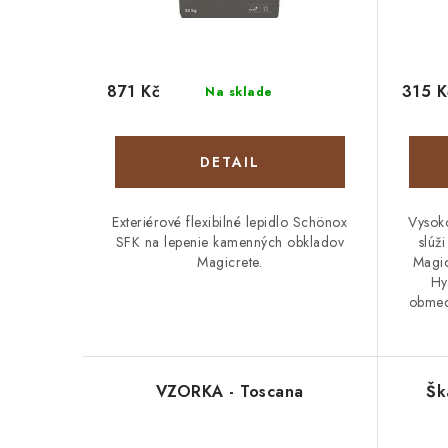
871 Kč
315 K
Na sklade
DETAIL
Exteriérové flexibilné lepidlo Schönox
Vysoko
SFK na lepenie kamenných obkladov
slúž
Magicrete.
Magic
Hy
obmedz
VZORKA - Toscana
Šk