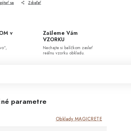
pýtať sa
Zdieľať
OM v
Zašleme Vám
VZORKU
vo“,
Nechajte si balíčkom zaslať
reálnu vzorku obkladu.
né parametre
Obklady MAGICRETE