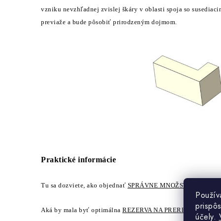
vzniku nevzhľadnej zvislej škáry v oblasti spoja so susediac
previaže a bude pôsobiť prirodzeným dojmom.
Praktické informácie
Tu sa dozviete, ako objednať
SPRÁVNE MNOŽSTVO
umelého
Použív
prispô
Aká by mala byť optimálna
REZERVA NA PREREZY
.
účely.