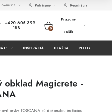
lovenčina
ÚPIŤ U NÁS?
VIRTUÁLNA PREHLIADKA
Obchodné podmien
Prihlásenie
Registrácia
Prázdny
+420 605 399
188
NÁKUPNÝ
košík
KOŠÍK
DÁTE
INŠPIRÁCIA
DLAŽBA
PLOTY
STAV
 obklad Magicrete -
ANA
ové prvky TOSCANA sú dokonalou imitáciou