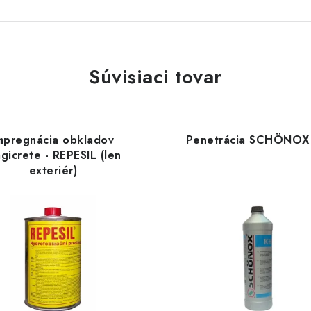
Súvisiaci tovar
mpregnácia obkladov
Penetrácia SCHÖNOX
gicrete - REPESIL (len
exteriér)