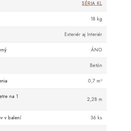
SÉRIA KL
18 kg
Exteriér aj Interiér
rný
ÁNO
Betón
enia
0,7 m²
tre na 1
2,28 m
v v balení
36 ks