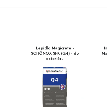
Lepidlo Magicrete -
I
SCHÖNOX SFK (Q4) - do
Ma
exteriéru