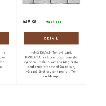
659 Kč
Na sklade
DETAIL
i na
~543 Kč/m2~Tehlový pásik
ovej
TOSCANA, za ktorého vznikom stojí
ých
výrobca umelého kameňa Magicrete,
e.
poukazuje predovšetkým na svoj
výrazný štruktúrovaný povrch. Ten
predstavuje...