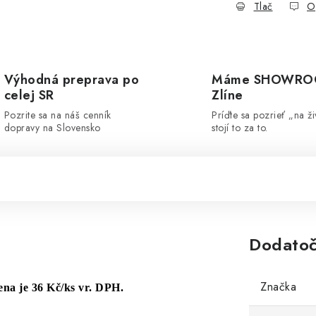
Tlač
O
Výhodná preprava po
Máme SHOWRO
celej SR
Zlíne
Pozrite sa na náš cenník
Príďte sa pozrieť „na ži
dopravy na Slovensko
stojí to za to.
Dodatoč
Značka
na je 36 Kč/ks vr. DPH.