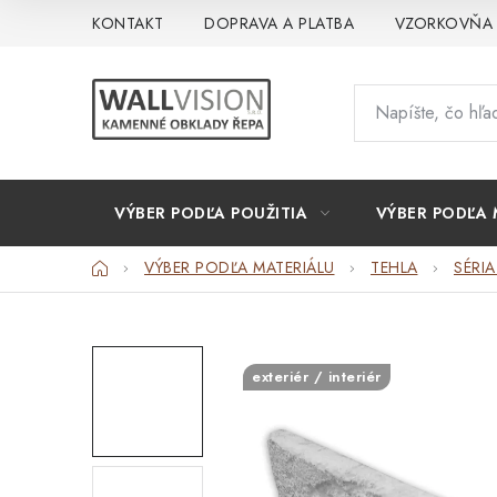
Prejsť
KONTAKT
DOPRAVA A PLATBA
VZORKOVŇA
na
obsah
VÝBER PODĽA POUŽITIA
VÝBER PODĽA 
Domov
VÝBER PODĽA MATERIÁLU
TEHLA
SÉRIA
exteriér / interiér