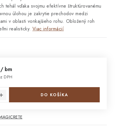
h tehál vďaka svojmu efektívne štruktúrovanému
avnou úlohou je zakrytie prechodov medzi
hlami v oblasti vonkajšieho rohu. Obložený roh
mi realisticky.
Viac informácií
č
/ bm
ez DPH
cena:
DO KOŠÍKA
 MAGICRETE