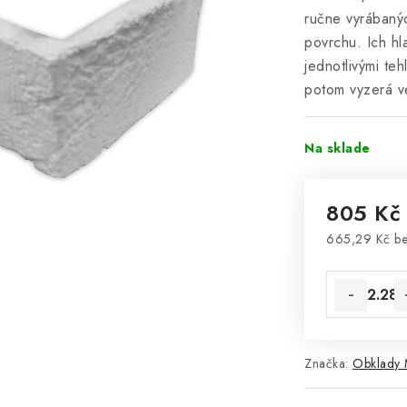
ručne vyrábanýc
povrchu. Ich hl
jednotlivými te
potom vyzerá veľ
Na sklade
805 K
665,29 Kč b
Jednotková 
Značka:
Obklady