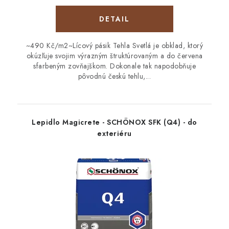
DETAIL
~490 Kč/m2~Lícový pásik Tehla Svetlá je obklad, ktorý
okúzľuje svojim výrazným štruktúrovaným a do červena
sfarbeným zovňajškom. Dokonale tak napodobňuje
pôvodnú českú tehlu,...
Lepidlo Magicrete - SCHÖNOX SFK (Q4) - do
exteriéru