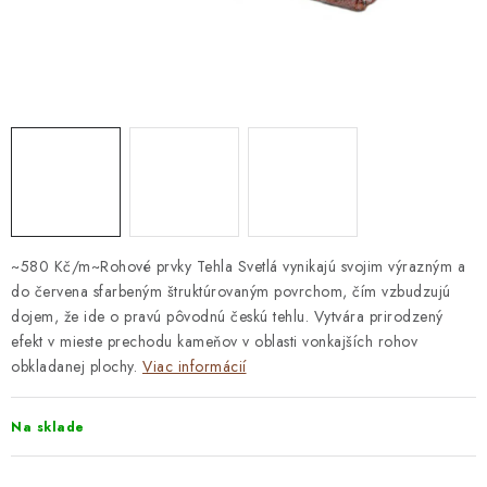
STAVEBNÁ CHÉMIA
VZORKOVÉ OBKLADY
KONTAKT
DOPRAVA A PLATBA
VZORKOVŇA
PRAKTICKÉ RADY
VZORKA
INŠPIRÁCIA
PREČO KÚPIŤ U NÁS?
VIRTUÁLNA PREHLIADKA
Obchodné podmienky
Reklamačný poriadok
GDPR
~580 Kč/m~Rohové prvky Tehla Svetlá vynikajú svojim výrazným a
do červena sfarbeným štruktúrovaným povrchom, čím vzbudzujú
dojem, že ide o pravú pôvodnú českú tehlu. Vytvára prirodzený
efekt v mieste prechodu kameňov v oblasti vonkajších rohov
obkladanej plochy.
Viac informácií
Na sklade