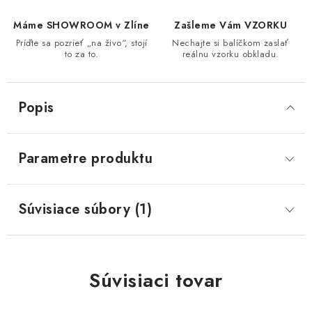
Máme SHOWROOM v Zlíne
Zašleme Vám VZORKU
Príďte sa pozrieť „na živo“, stojí
Nechajte si balíčkom zaslať
to za to.
reálnu vzorku obkladu.
Popis
Parametre produktu
Súvisiace súbory (1)
Súvisiaci tovar