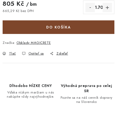
805 Kč
/ bm
665,29 Kč bez DPH
Jednotková cena:
DO KOŠÍKA
Značka:
Obklady MAGICRETE
Tlač
Opýtať sa
Zdieľať
Dlhodobo NÍZKE CENY
Výhodná preprava po celej
SR
Vďaka nízkym maržiam u nás
nakúpite vždy najvýhodnejšie.
Pozrite sa na náš cenník dopravy
na Slovensko