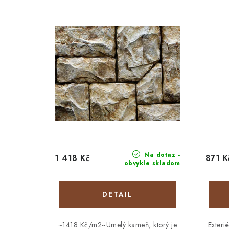
Na dotaz -
1 418 Kč
871 K
obvykle skladom
DETAIL
~1418 Kč/m2~Umelý kameň, ktorý je
Exteri