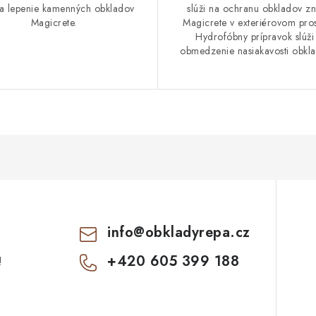
a lepenie kamenných obkladov
slúži na ochranu obkladov z
Magicrete.
Magicrete v exteriérovom pros
Hydrofóbny prípravok slúži
obmedzenie nasiakavosti obklad
info
@
obkladyrepa.cz
+420 605 399 188
!