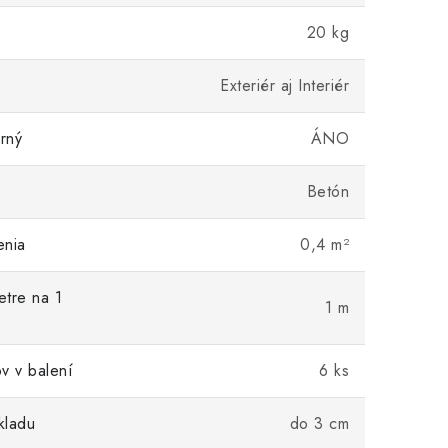
20 kg
Exteriér aj Interiér
rný
ÁNO
Betón
enia
0,4 m²
tre na 1
1 m
v v balení
6 ks
kladu
do 3 cm