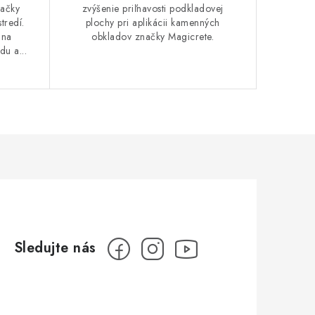
načky
zvýšenie priľnavosti podkladovej
tredí.
plochy pri aplikácii kamenných
 na
obkladov značky Magicrete.
u a...