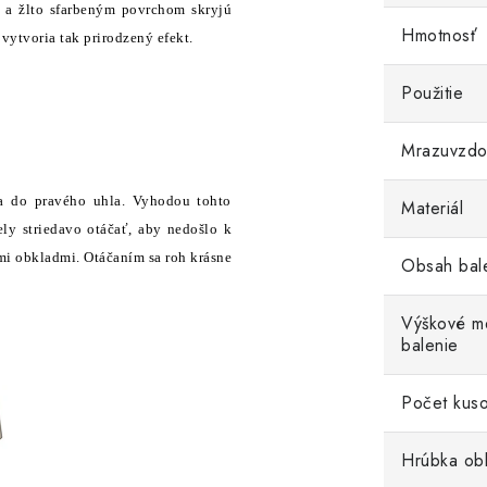
 a žlto sfarbeným povrchom skryjú
Hmotnosť
vytvoria tak prirodzený efekt.
Použitie
Mrazuvzdo
da do pravého uhla. Vyhodou tohto
Materiál
ly striedavo otáčať, aby nedošlo k
imi obkladmi. Otáčaním sa roh krásne
Obsah bal
Výškové me
balenie
Počet kuso
Hrúbka ob