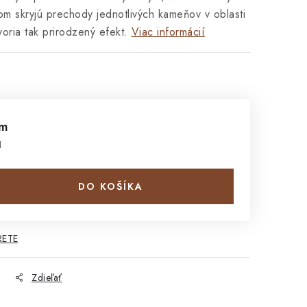
om skryjú prechody jednotlivých kameňov v oblasti
voria tak prirodzený efekt.
Viac informácií
bm
H
DO KOŠÍKA
RETE
Zdieľať