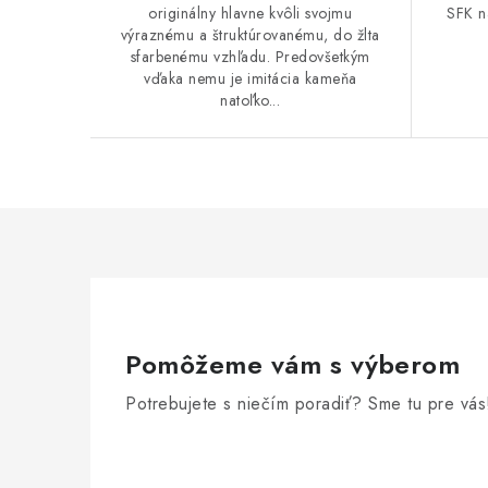
originálny hlavne kvôli svojmu
SFK n
výraznému a štruktúrovanému, do žlta
sfarbenému vzhľadu. Predovšetkým
vďaka nemu je imitácia kameňa
natoľko...
Pomôžeme vám s výberom
Potrebujete s niečím poradiť? Sme tu pre vás