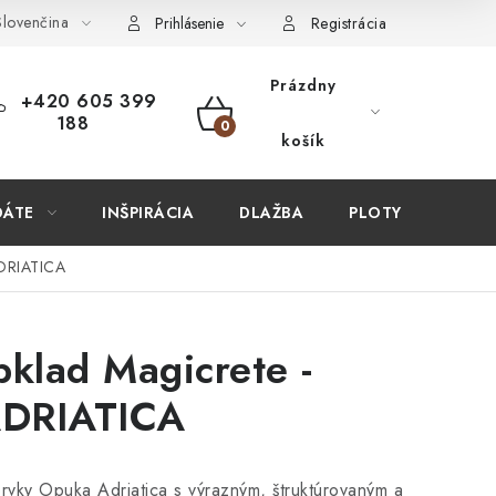
lovenčina
ÚPIŤ U NÁS?
VIRTUÁLNA PREHLIADKA
Obchodné podmien
Prihlásenie
Registrácia
Prázdny
+420 605 399
188
NÁKUPNÝ
košík
KOŠÍK
DÁTE
INŠPIRÁCIA
DLAŽBA
PLOTY
STAV
ADRIATICA
klad Magicrete -
DRIATICA
ky Opuka Adriatica s výrazným, štruktúrovaným a