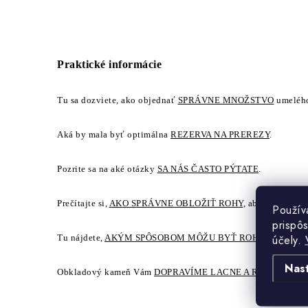
Praktické informácie
Tu sa dozviete, ako objednať
SPRÁVNE MNOŽSTVO
umelého
Aká by mala byť optimálna
REZERVA NA PREREZY
.
Pozrite sa na aké otázky
SA NÁS ČASTO PÝTATE
.
Prečítajte si,
AKO SPRÁVNE OBLOŽIŤ ROHY
, aby sa dosiaho
Použív
prispô
účely.
Tu nájdete,
AKÝM SPÔSOBOM MÔŽU BYŤ ROHOVÉ PRVKY
Nas
Obkladový kameň Vám
DOPRAVÍME LACNE A RÝCHLO
.