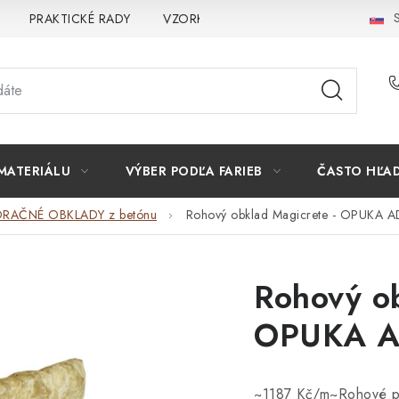
S
PRAKTICKÉ RADY
VZORKA
INŠPIRÁCIA
PREČO K
MATERIÁLU
VÝBER PODĽA FARIEB
ČASTO HĽA
RAČNÉ OBKLADY z betónu
Rohový obklad Magicrete - OPUKA 
Rohový ob
OPUKA A
~1187 Kč/m~Rohové prv