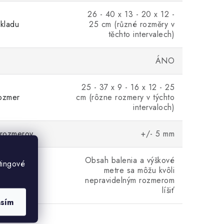
26 - 40 x 13 - 20 x 12 -
kladu
25 cm (různé rozměry v
těchto intervalech)
ÁNO
25 - 37 x 9 - 16 x 12 - 25
ozmer
cm (rôzne rozmery v týchto
intervaloch)
 rozmerov
+/- 5 mm
Obsah balenia a výškové
tingové
metre sa môžu kvôli
nepravidelným rozmerom
líšiť
asím