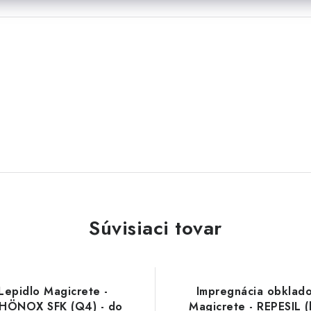
Súvisiaci tovar
Lepidlo Magicrete -
Impregnácia obklad
HÖNOX SFK (Q4) - do
Magicrete - REPESIL (