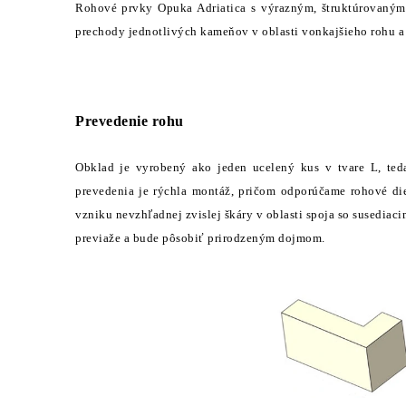
Rohové prvky Opuka Adriatica s výrazným, štruktúrovaným
prechody jednotlivých kameňov v oblasti vonkajšieho rohu a 
Prevedenie rohu
Obklad je vyrobený ako jeden ucelený kus v tvare L, te
prevedenia je rýchla montáž, pričom odporúčame rohové die
vzniku nevzhľadnej zvislej škáry v oblasti spoja so susediac
previaže a bude pôsobiť prirodzeným dojmom.