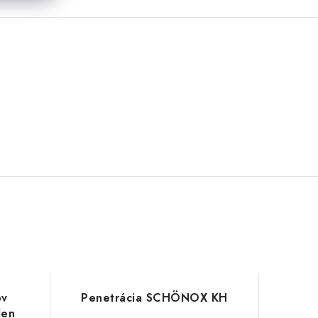
ov
Penetrácia SCHÖNOX KH
len