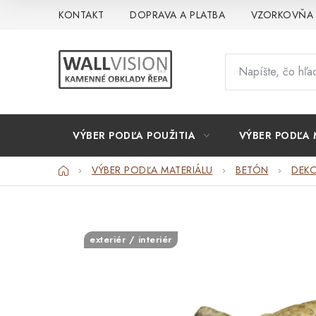
Prejsť
KONTAKT
DOPRAVA A PLATBA
VZORKOVŇA
na
obsah
VÝBER PODĽA POUŽITIA
VÝBER PODĽA 
Domov
VÝBER PODĽA MATERIÁLU
BETÓN
DEKO
exteriér / interiér