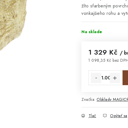
žlto sfarbeným povrch
vonkajšieho rohu a vyt
Na sklade
1 329 Kč
/ 
1 098,35 Kč bez DP
Jednotková cena:
Značka:
Obklady MAGIC
Tlač
Opýtať sa