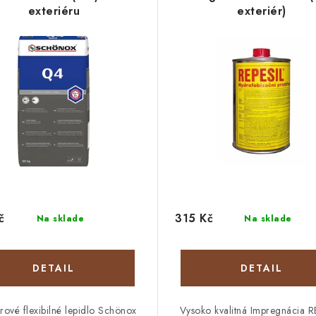
exteriéru
exteriér)
č
315 Kč
Na sklade
Na sklade
DETAIL
DETAIL
érové flexibilné lepidlo Schönox
Vysoko kvalitná Impregnácia R