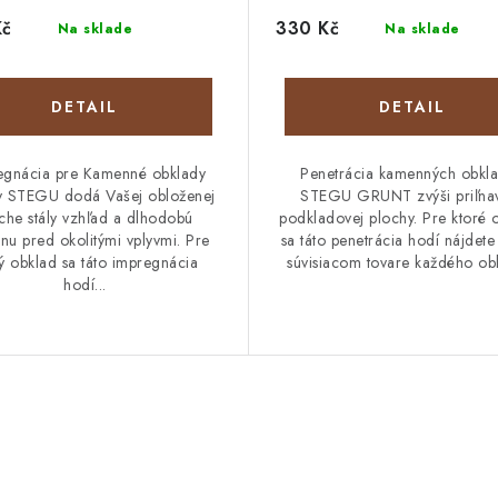
Kč
330 Kč
Na sklade
Na sklade
DETAIL
DETAIL
egnácia pre Kamenné obklady
Penetrácia kamenných obkl
y STEGU dodá Vašej obloženej
STEGU GRUNT zvýši priľna
che stály vzhľad a dlhodobú
podkladovej plochy. Pre ktoré 
nu pred okolitými vplyvmi. Pre
sa táto penetrácia hodí nájdete
ý obklad sa táto impregnácia
súvisiacom tovare každého ob
hodí...