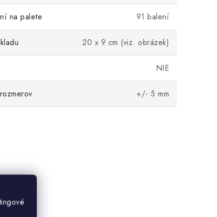
ní na palete
91 balení
kladu
20 x 9 cm (viz. obrázek)
NIE
 rozmerov
+/- 5 mm
tingové