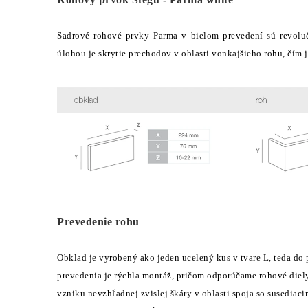
Sadrové rohové prvky Parma v bielom prevedení sú revol
úlohou je skrytie prechodov v oblasti vonkajšieho rohu, čím j
Prevedenie rohu
Obklad je vyrobený ako jeden ucelený kus v tvare L, teda do
prevedenia je rýchla montáž, pričom odporúčame rohové diely
vzniku nevzhľadnej zvislej škáry v oblasti spoja so susediac