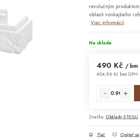
revolučným produktom 
oblasti vonkajšieho ro
Viac informácií
Na sklade
490 Kč
/ bm
404,96 Kč bez DPH
Jednotková cena:
Značka:
Obklady STEGU
Tlač
Opýtať sa