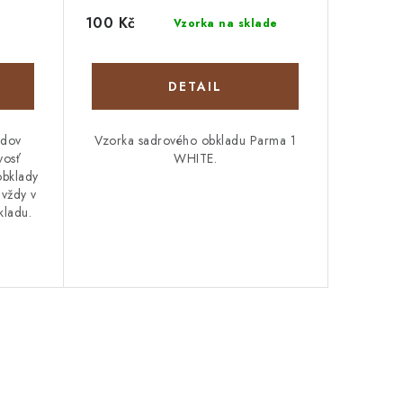
100 Kč
Vzorka na sklade
DETAIL
adov
Vzorka sadrového obkladu Parma 1
vosť
WHITE.
obklady
 vždy v
kladu.