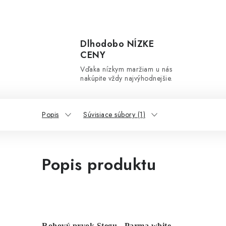
Dlhodobo NÍZKE
CENY
Vďaka nízkym maržiam u nás
nakúpite vždy najvýhodnejšie.
Popis
Súvisiace súbory (1)
Popis produktu
Rohový prvok Stegu - Parma white