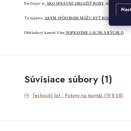
Prečítajte si,
AKO SPRÁVNE OBLOŽIŤ ROHY
, aby sa dosiaho
Nas
Tu nájdete,
AKÝM SPÔSOBOM MÔŽU BYŤ ROHOVÉ PRVKY
Obkladový kameň Vám
DOPRAVÍME LACNE A RÝCHLO
.
Súvisiace súbory (1)
Technický list - Pokyny na montáž (19.8 kB)