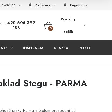
lovenčina
ÚPIŤ U NÁS?
VIRTUÁLNA PREHLIADKA
Obchodné podmien
Prihlásenie
Registrácia
Prázdny
+420 605 399
188
NÁKUPNÝ
košík
KOŠÍK
DÁTE
INŠPIRÁCIA
DLAŽBA
PLOTY
STAV
bklad Stegu - PARMA
hové prvky Parma v bielom prevedení sú