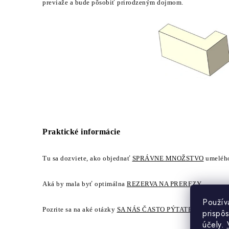
previaže a bude pôsobiť prirodzeným dojmom.
Praktické informácie
Tu sa dozviete, ako objednať
SPRÁVNE MNOŽSTVO
umelého
Aká by mala byť optimálna
REZERVA NA PREREZY
.
Použív
Pozrite sa na aké otázky
SA NÁS ČASTO PÝTATE
.
prispô
účely.