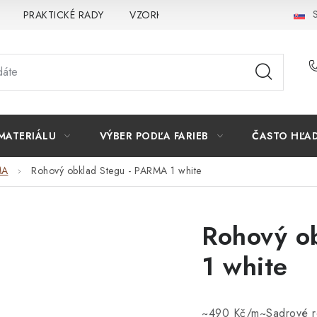
S
PRAKTICKÉ RADY
VZORKA
INŠPIRÁCIA
PREČO K
MATERIÁLU
VÝBER PODĽA FARIEB
ČASTO HĽA
MA
Rohový obklad Stegu - PARMA 1 white
Rohový o
1 white
~490 Kč/m~Sadrové ro