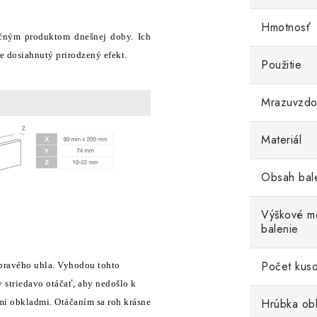
Hmotnosť
učným produktom dnešnej doby. Ich
e dosiahnutý prirodzený efekt.
Použitie
Mrazuvzdo
Materiál
Obsah bal
Výškové me
balenie
Počet kuso
 pravého uhla. Vyhodou tohto
 striedavo otáčať, aby nedošlo k
Hrúbka ob
imi obkladmi. Otáčaním sa roh krásne