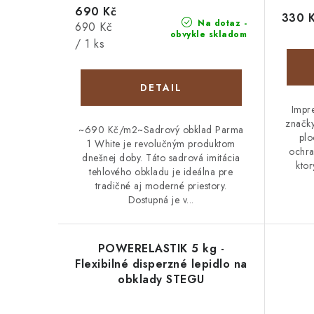
690 Kč
330 
Na dotaz -
Jednotková
690 Kč
obvykle skladom
cena:
/ 1 ks
DETAIL
Impr
značk
~690 Kč/m2~Sadrový obklad Parma
plo
1 White je revolučným produktom
ochra
dnešnej doby. Táto sadrová imitácia
ktor
tehlového obkladu je ideálna pre
tradičné aj moderné priestory.
Dostupná je v...
POWERELASTIK 5 kg -
Flexibilné disperzné lepidlo na
obklady STEGU