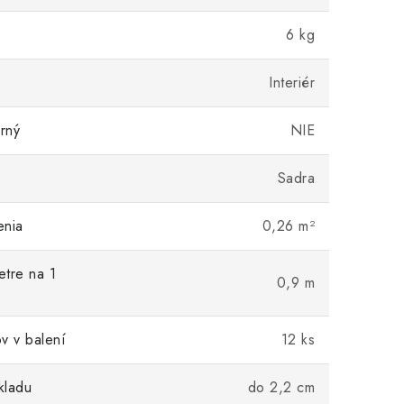
6 kg
Interiér
rný
NIE
Sadra
enia
0,26 m²
tre na 1
0,9 m
v v balení
12 ks
kladu
do 2,2 cm