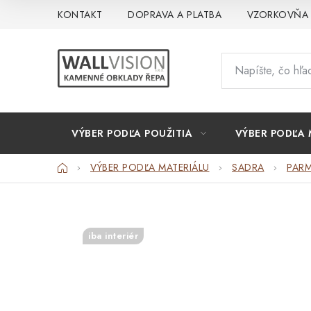
Prejsť
KONTAKT
DOPRAVA A PLATBA
VZORKOVŇA
na
obsah
VÝBER PODĽA POUŽITIA
VÝBER PODĽA 
Domov
VÝBER PODĽA MATERIÁLU
SADRA
PAR
iba interiér