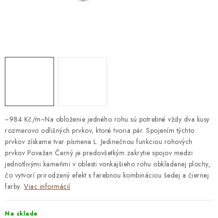
STAVEBNÁ CHÉMIA
VZORKOVÉ OBKLADY
KONTAKT
DOPRAVA A PLATBA
VZORKOVŇA
PRAKTICKÉ RADY
VZORKA
INŠPIRÁCIA
PREČO KÚPIŤ U NÁS?
VIRTUÁLNA PREHLIADKA
Obchodné podmienky
Reklamačný poriadok
GDPR
~984 Kč/m~Na obloženie jedného rohu sú potrebné vždy dva kusy
rozmerovo odlišných prvkov, ktoré tvoria pár. Spojením týchto
prvkov získame tvar písmena L. Jedinečnou funkciou rohových
prvkov Považan Černý je predovšetkým zakrytie spojov medzi
jednotlivými kameňmi v oblasti vonkajšieho rohu obkladanej plochy,
čo vytvorí prirodzený efekt s farebnou kombináciou šedej a čiernej
farby.
Viac informácií
Na sklade