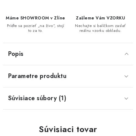
Máme SHOWROOM v Zlíne
Zašleme Vám VZORKU
Príďte sa pozrieť „na živo“, stojí
Nechajte si balíčkom zaslať
to za to.
reálnu vzorku obkladu.
Popis
Parametre produktu
Súvisiace súbory (1)
Súvisiaci tovar