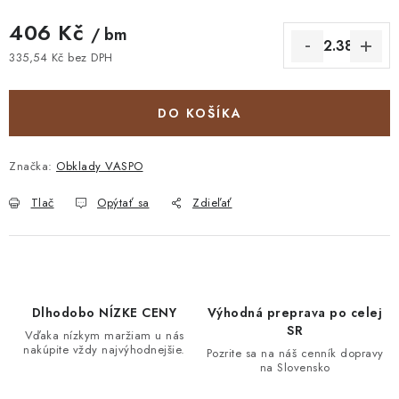
406 Kč
/ bm
335,54 Kč bez DPH
Jednotková cena:
DO KOŠÍKA
Značka:
Obklady VASPO
Tlač
Opýtať sa
Zdieľať
Dlhodobo NÍZKE CENY
Výhodná preprava po celej
SR
Vďaka nízkym maržiam u nás
nakúpite vždy najvýhodnejšie.
Pozrite sa na náš cenník dopravy
na Slovensko