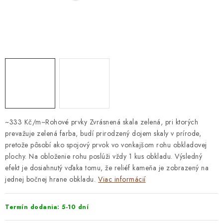
STAVEBNÁ CHÉMIA
VZORKOVÉ OBKLADY
KONTAKT
DOPRAVA A PLATBA
VZORKOVŇA
PRAKTICKÉ RADY
VZORKA
INŠPIRÁCIA
PREČO KÚPIŤ U NÁS?
VIRTUÁLNA PREHLIADKA
Obchodné podmienky
Reklamačný poriadok
GDPR
~333 Kč/m~Rohové prvky Zvrásnená skala zelená, pri ktorých
prevažuje zelená farba, budí prirodzený dojem skaly v prírode,
pretože pôsobí ako spojový prvok vo vonkajšom rohu obkladovej
plochy. Na obloženie rohu poslúži vždy 1 kus obkladu. Výsledný
efekt je dosiahnutý vďaka tomu, že reliéf kameňa je zobrazený na
jednej bočnej hrane obkladu.
Viac informácií
Termín dodania: 5-10 dní