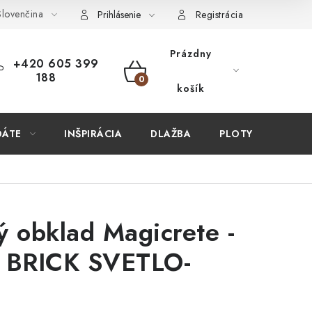
lovenčina
ÚPIŤ U NÁS?
VIRTUÁLNA PREHLIADKA
Obchodné podmien
Prihlásenie
Registrácia
Prázdny
+420 605 399
188
NÁKUPNÝ
košík
KOŠÍK
DÁTE
INŠPIRÁCIA
DLAŽBA
PLOTY
STAV
ý obklad Magicrete -
BRICK SVETLO-