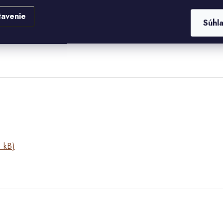
DARMO VZOROK
tohto obkladu.
tavenie
Súhl
KAMENNÝCH OBKLADOV ZLÍN
.
 kB)