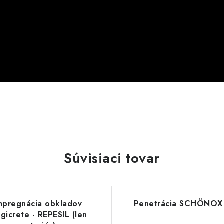
Súvisiaci tovar
mpregnácia obkladov
Penetrácia SCHÖNOX
gicrete - REPESIL (len