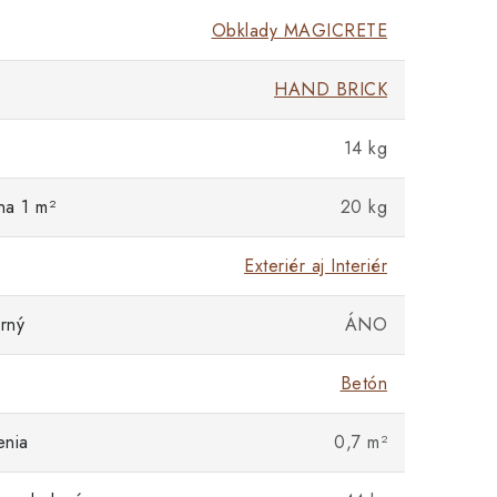
Obklady MAGICRETE
HAND BRICK
14 kg
na 1 m²
20 kg
Exteriér aj Interiér
rný
ÁNO
Betón
enia
0,7 m²