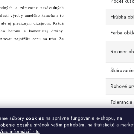
Počet kuso
rodných a zdravotne nezávadných
oblasti výroby umelého kameňa a to
Hrúbka ob
, ale aj precíznym dizajnom. Každá
ého betónu a kamenistej drviny.
Farba obkl
tovať najnižšiu cenu na trhu. Za
Rozmer ob
Škárovanie
Rohové pr
Tolerancia
.
ame súbory
cookies
na správne fungovanie e-shopu, na
sobenie obsahu stránok vašim potrebám, na štatistické a marke
Viac informácií - tu