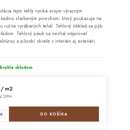
ácia tejto tehly vyniká svojim výrazným
, šedivo sfarbeným povrchom, ktorý poukazuje na
iu ručne vyrábaných tehál. Tehlový obklad sa pýši
ľadom. Tehlový pásik sa nechal inšpirovať
ektúrou a pôsobí skvele v interiéri aj exteriéri.
obvykle skladom
č
/ m2
ez DPH
cena:
DO KOŠÍKA