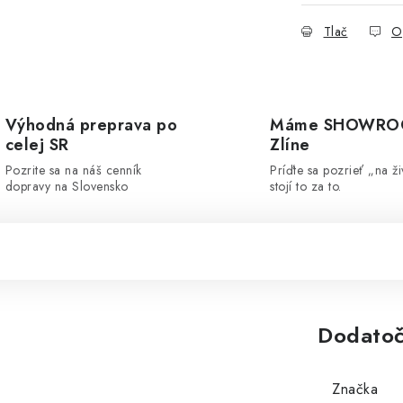
Tlač
O
Výhodná preprava po
Máme SHOWRO
celej SR
Zlíne
Pozrite sa na náš cenník
Príďte sa pozrieť „na ži
dopravy na Slovensko
stojí to za to.
Dodatoč
Značka