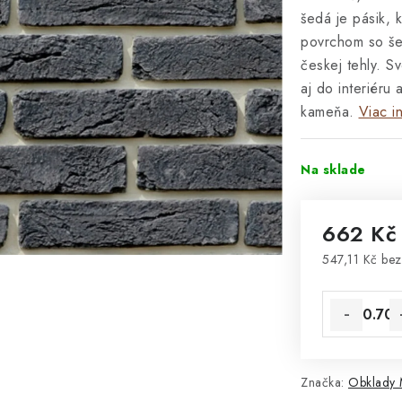
šedá je pásik, 
povrchom so še
českej tehly. 
aj do interiéru
kameňa.
Viac i
Na sklade
662 K
547,11 Kč be
Jednotková 
Značka:
Obklady