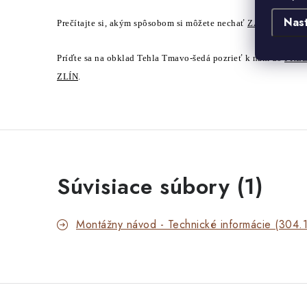
Nas
Prečítajte si, akým spôsobom si môžete nechať
ZASLAŤ ZA
Príďte sa na obklad Tehla Tmavo-šedá pozrieť k nám do
PRE
ZLÍN
.
Súvisiace súbory (1)
Montážny návod - Technické informácie (304.1