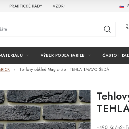
S
PRAKTICKÉ RADY
VZORKA
INŠPIRÁCIA
PREČO K
MATERIÁLU
VÝBER PODĽA FARIEB
ČASTO HĽA
BRICK
Tehlový obklad Magicrete - TEHLA TMAVO-ŠEDÁ
Tehlov
TEHL
~490 Kč/m2~Teh