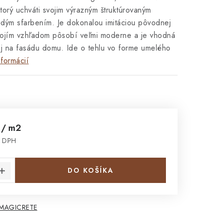
ktorý uchváti svojim výrazným štruktúrovaným
dým sfarbením. Je dokonalou imitáciou pôvodnej
Svojím vzhľadom pôsobí veľmi moderne a je vhodná
 aj na fasádu domu. Ide o tehlu vo forme umelého
nformácií
č
/ m2
z DPH
cena:
DO KOŠÍKA
 MAGICRETE