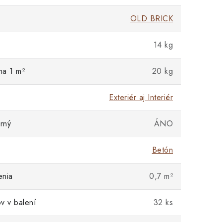
OLD BRICK
14 kg
na 1 m²
20 kg
Exteriér aj Interiér
rný
ÁNO
Betón
enia
0,7 m²
v v balení
32 ks