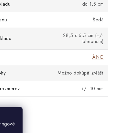
kladu
do 1,5 cm
adu
Šedá
28,5 x 6,5 cm (+/-
kladu
tolerancia)
ÁNO
vky
Možno dokúpiť zvlášť
 rozmerov
+/- 10 mm
tingové