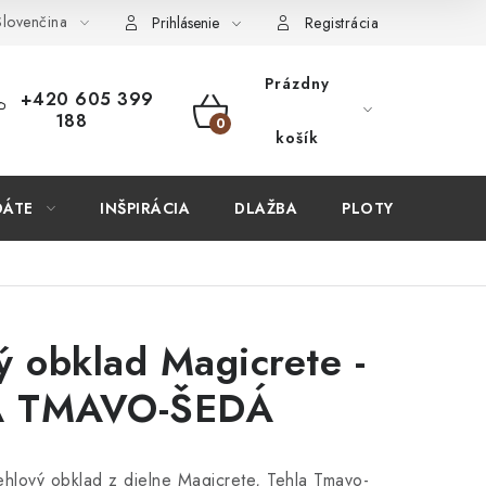
lovenčina
ÚPIŤ U NÁS?
VIRTUÁLNA PREHLIADKA
Obchodné podmien
Prihlásenie
Registrácia
Prázdny
+420 605 399
188
NÁKUPNÝ
košík
KOŠÍK
DÁTE
INŠPIRÁCIA
DLAŽBA
PLOTY
STAV
ý obklad Magicrete -
A TMAVO-ŠEDÁ
lový obklad z dielne Magicrete, Tehla Tmavo-