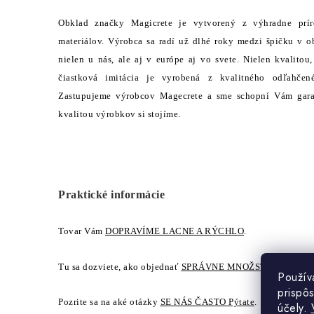
Obklad značky Magicrete je vytvorený z výhradne prí
materiálov. Výrobca sa radí už dlhé roky medzi špičku v 
nielen u nás, ale aj v európe aj vo svete. Nielen kvalitou
čiastková imitácia je vyrobená z kvalitného odľahčen
Zastupujeme výrobcov Magecrete a sme schopní Vám garan
kvalitou výrobkov si stojíme.
Praktické informácie
Tovar Vám
DOPRAVÍME LACNE A RÝCHLO
.
Tu sa dozviete, ako objednať
SPRÁVNE MNOŽSTVO
obkladu
Použív
prispô
Pozrite sa na aké otázky
SE NÁS ČASTO Pýtate
.
účely.