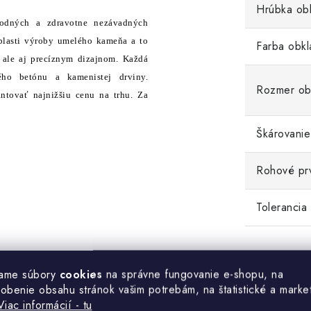
Hrúbka ob
rodných a zdravotne nezávadných
oblasti výroby umelého kameňa a to
Farba obkl
, ale aj precíznym dizajnom. Každá
ého betónu a kamenistej drviny.
Rozmer ob
tovať najnižšiu cenu na trhu. Za
Škárovanie
Rohové pr
Tolerancia
.
ame súbory
cookies
na správne fungovanie e-shopu, na
sobenie obsahu stránok vašim potrebám, na štatistické a marke
Viac informácií - tu