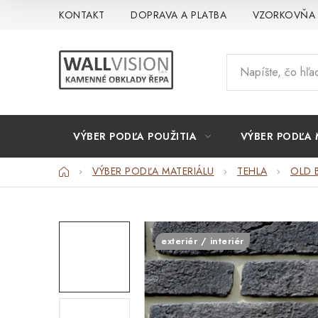
Prejsť
KONTAKT
DOPRAVA A PLATBA
VZORKOVŇA
na
obsah
VÝBER PODĽA POUŽITIA
VÝBER PODĽA 
Domov
VÝBER PODĽA MATERIÁLU
TEHLA
OLD 
exteriér / interiér