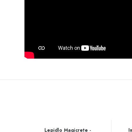
Lepidlo Magicrete -
I