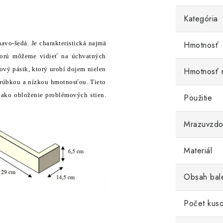
Kategória
vo-šedá. Je charakteristická najmä
Hmotnosť
ktorú môžeme vidieť na úchvatných
cový pásik, ktorý urobí dojem nielen
Hmotnosť 
rúbkou a nízkou hmotnosťou. Tieto
 ako obloženie problémových stien.
Použitie
Mrazuvzdo
Materiál
Obsah bal
Počet kuso