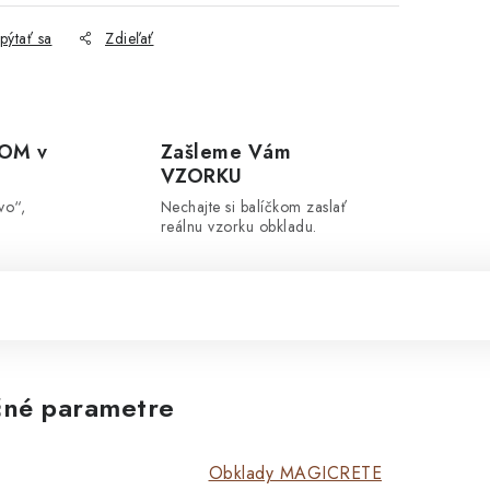
pýtať sa
Zdieľať
OM v
Zašleme Vám
VZORKU
vo“,
Nechajte si balíčkom zaslať
reálnu vzorku obkladu.
né parametre
Obklady MAGICRETE