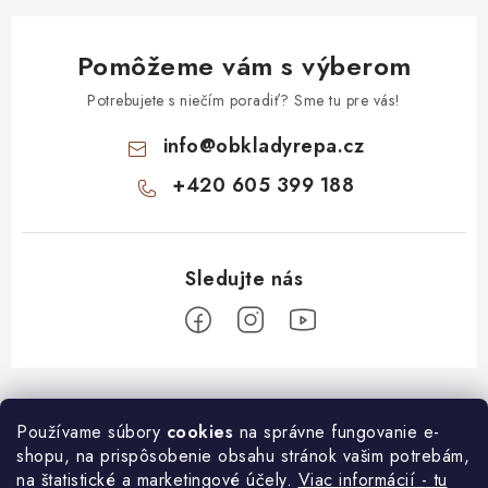
Pomôžeme vám s výberom
Potrebujete s niečím poradiť? Sme tu pre vás!
info
@
obkladyrepa.cz
+420 605 399 188
Z
á
O nákupe
Používame súbory
cookies
na správne fungovanie e-
p
shopu, na prispôsobenie obsahu stránok vašim potrebám,
ä
Časté otázky o montáži
na štatistické a marketingové účely.
Viac informácií - tu
Informace pro Vás