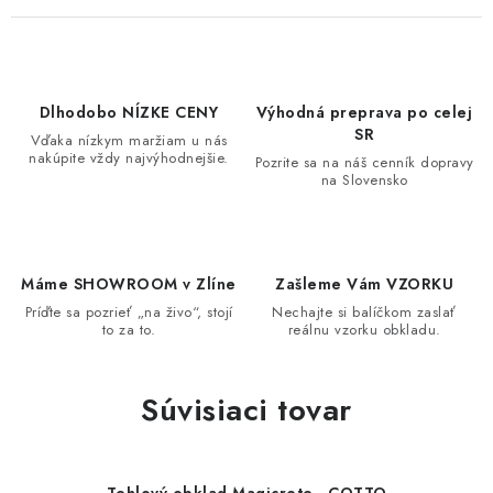
Dlhodobo NÍZKE CENY
Výhodná preprava po celej
SR
Vďaka nízkym maržiam u nás
nakúpite vždy najvýhodnejšie.
Pozrite sa na náš cenník dopravy
na Slovensko
Máme SHOWROOM v Zlíne
Zašleme Vám VZORKU
Príďte sa pozrieť „na živo“, stojí
Nechajte si balíčkom zaslať
to za to.
reálnu vzorku obkladu.
Súvisiaci tovar