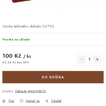
STAVEBNÁ CHÉMIA
VZORKOVÉ OBKLADY
KONTAKT
DOPRAVA A PLATBA
VZORKOVŇA
Vzorka tehlového obkladu COTTO.
PRAKTICKÉ RADY
VZORKA
INŠPIRÁCIA
Vzorka na sklade
PREČO KÚPIŤ U NÁS?
VIRTUÁLNA PREHLIADKA
Obchodné podmienky
Reklamačný poriadok
GDPR
100 Kč
/ ks
82,64 Kč bez DPH
Jednotková cena:
DO KOŠÍKA
Značka:
Obklady MAGICRETE
Tlač
Opýtať sa
Zdieľať