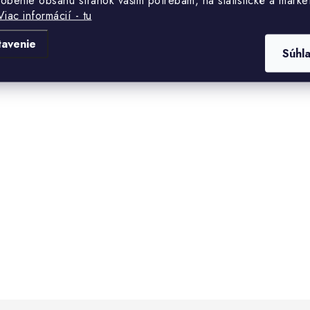
Viac informácií - tu
tavenie
Súhl