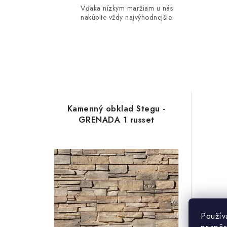
Vďaka nízkym maržiam u nás
nakúpite vždy najvýhodnejšie.
Kamenný obklad Stegu -
GRENADA 1 russet
Použív
prispô