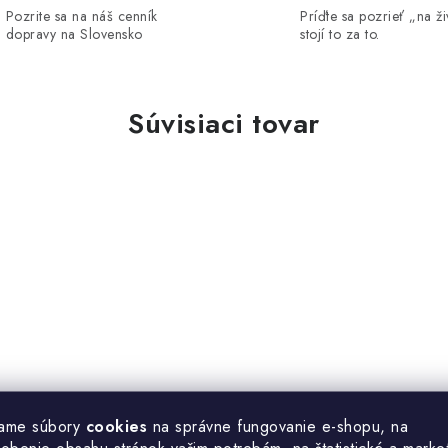
Pozrite sa na náš cenník
Príďte sa pozrieť „na ži
dopravy na Slovensko
stojí to za to.
Súvisiaci tovar
ame súbory
cookies
na správne fungovanie e-shopu, na
sobenie obsahu stránok vašim potrebám, na štatistické a marke