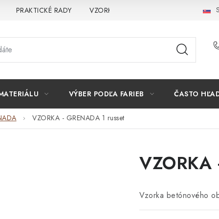
S
PRAKTICKÉ RADY
VZORKA
INŠPIRÁCIA
PREČO K
MATERIÁLU
VÝBER PODĽA FARIEB
ČASTO HĽA
NADA
VZORKA - GRENADA 1 russet
VZORKA -
Vzorka betónového ob