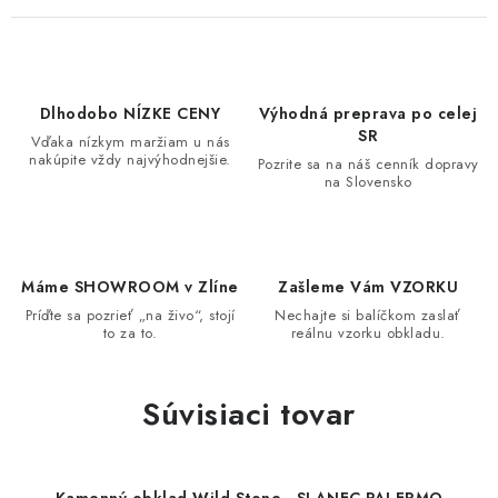
Dlhodobo NÍZKE CENY
Výhodná preprava po celej
SR
Vďaka nízkym maržiam u nás
nakúpite vždy najvýhodnejšie.
Pozrite sa na náš cenník dopravy
na Slovensko
Máme SHOWROOM v Zlíne
Zašleme Vám VZORKU
Príďte sa pozrieť „na živo“, stojí
Nechajte si balíčkom zaslať
to za to.
reálnu vzorku obkladu.
Súvisiaci tovar