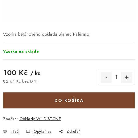
STAVEBNÁ CHÉMIA
VZORKOVÉ OBKLADY
KONTAKT
DOPRAVA A PLATBA
VZORKOVŇA
Vzorka betónového obkladu Slanec Palermo.
PRAKTICKÉ RADY
VZORKA
INŠPIRÁCIA
Vzorka na sklade
PREČO KÚPIŤ U NÁS?
VIRTUÁLNA PREHLIADKA
Obchodné podmienky
Reklamačný poriadok
GDPR
100 Kč
/ ks
82,64 Kč bez DPH
Jednotková cena:
DO KOŠÍKA
Značka:
Obklady WILD STONE
Tlač
Opýtať sa
Zdieľať