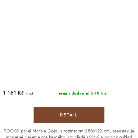
1 161 Kč
Termín dodania: 5-10 dní
/ m2
DETAIL
ROCKO panel Marble Gold, s rozmerom 280x123 cm, predstavuje
moderné riešenie pre každého, kto hľadá štýlový a odolný obklad