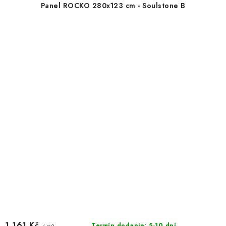
Panel ROCKO 280x123 cm - Soulstone B
1 161 Kč
Termín dodania: 5-10 dní
/ m2