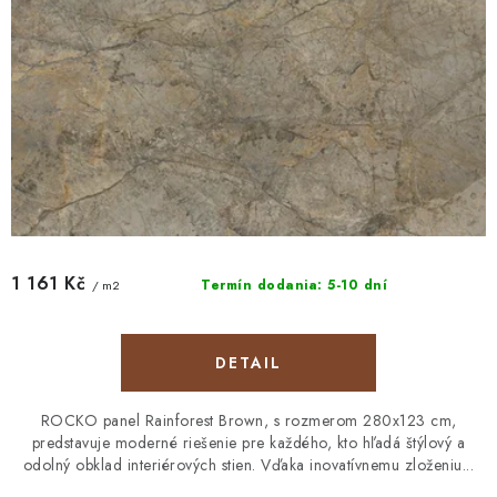
o
k
v
t
o
v
1 161 Kč
Termín dodania: 5-10 dní
/ m2
DETAIL
ROCKO panel Rainforest Brown, s rozmerom 280x123 cm,
predstavuje moderné riešenie pre každého, kto hľadá štýlový a
odolný obklad interiérových stien. Vďaka inovatívnemu zloženiu...