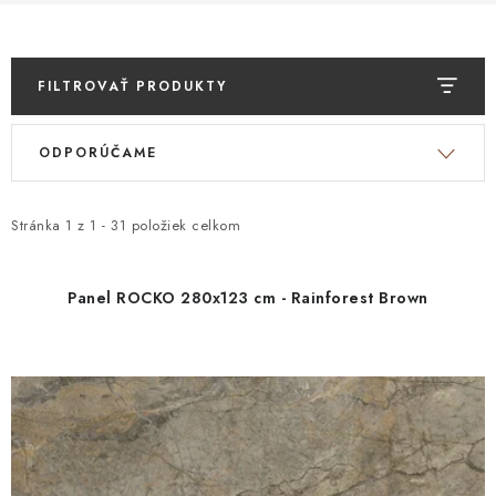
FILTROVAŤ PRODUKTY
V
R
ODPORÚČAME
ý
a
p
d
i
e
Stránka
1
z
1
-
31
položiek celkom
s
n
p
i
Panel ROCKO 280x123 cm - Rainforest Brown
r
e
o
p
d
r
u
o
k
d
t
u