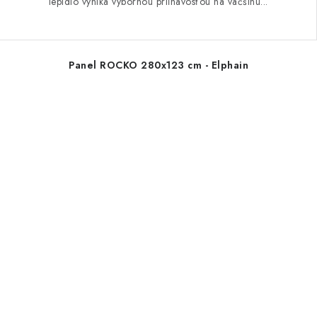
lepidlo vyniká výbornou priľnavosťou na väčšinu...
Panel ROCKO 280x123 cm - Elphain