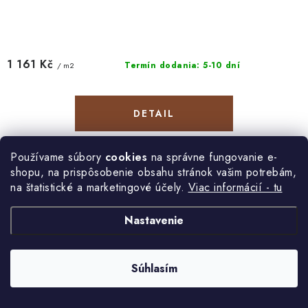
1 161 Kč
Termín dodania: 5-10 dní
/ m2
DETAIL
ROCKO panel Grey Pietra Marble, s rozmerom 280x123 cm,
Používame súbory
cookies
na správne fungovanie e-
predstavuje moderné riešenie pre každého, kto hľadá štýlový a
shopu, na prispôsobenie obsahu stránok vašim potrebám,
odolný obklad interiérových stien. Vďaka inovatívnemu...
na štatistické a marketingové účely.
Viac informácií - tu
Nastavenie
Panel ROCKO 280x123 cm - Greige
Súhlasím