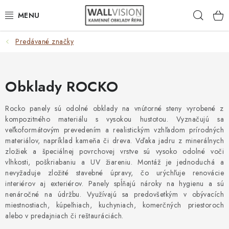
Prejsť
Hľad
na
obsah
Predávané značky
VÝBER PODĽA POUŽITIA
VÝBER PODĽA MATERIÁLU
Obklady ROCKO
VÝBER PODĽA FARIEB
Rocko panely sú odolné obklady na vnútorné steny vyrobené z
kompozitného materiálu s vysokou hustotou. Vyznačujú sa
ČASTO HĽADÁTE
veľkoformátovým prevedením a realistickým vzhľadom prírodných
materiálov, napríklad kameňa či dreva. Vďaka jadru z minerálnych
INŠPIRÁCIA
zložiek a špeciálnej povrchovej vrstve sú vysoko odolné voči
vlhkosti, poškriabaniu a UV žiareniu. Montáž je jednoduchá a
nevyžaduje zložité stavebné úpravy, čo urýchľuje renovácie
DLAŽBA
interiérov aj exteriérov. Panely spĺňajú nároky na hygienu a sú
nenáročné na údržbu. Využívajú sa predovšetkým v obývacích
PLOTY
miestnostiach, kúpeľniach, kuchyniach, komerčných priestoroch
alebo v predajniach či reštauráciách.