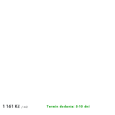
1 161 Kč
Termín dodania: 5-10 dní
/ m2