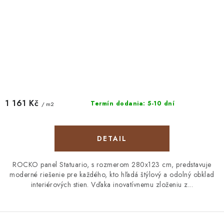
1 161 Kč
Termín dodania: 5-10 dní
/ m2
DETAIL
ROCKO panel Statuario, s rozmerom 280x123 cm, predstavuje
moderné riešenie pre každého, kto hľadá štýlový a odolný obklad
interiérových stien. Vďaka inovatívnemu zloženiu z...