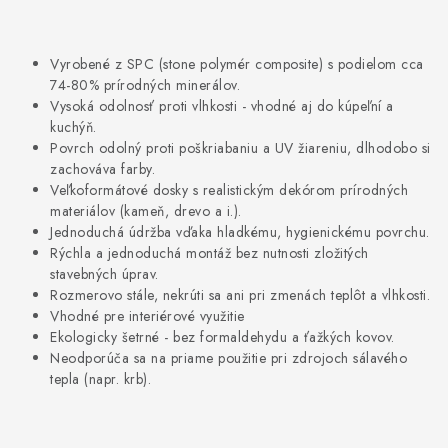
STAVEBNÁ CHÉMIA
VZORKOVÉ OBKLADY
Vyrobené z SPC (stone polymér composite) s podielom cca
74-80% prírodných minerálov.
Vysoká odolnosť proti vlhkosti - vhodné aj do kúpeľní a
KONTAKT
DOPRAVA A PLATBA
VZORKOVŇA
kuchýň.
PRAKTICKÉ RADY
VZORKA
INŠPIRÁCIA
Povrch odolný proti poškriabaniu a UV žiareniu, dlhodobo si
zachováva farby.
PREČO KÚPIŤ U NÁS?
VIRTUÁLNA PREHLIADKA
Veľkoformátové dosky s realistickým dekórom prírodných
Obchodné podmienky
Reklamačný poriadok
GDPR
materiálov (kameň, drevo a i.).
Jednoduchá údržba vďaka hladkému, hygienickému povrchu.
Rýchla a jednoduchá montáž bez nutnosti zložitých
stavebných úprav.
Rozmerovo stále, nekrúti sa ani pri zmenách teplôt a vlhkosti.
Vhodné pre interiérové ​​využitie
Ekologicky šetrné - bez formaldehydu a ťažkých kovov.
Neodporúča sa na priame použitie pri zdrojoch sálavého
tepla (napr. krb).