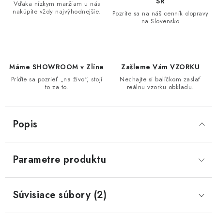
SR
Vďaka nízkym maržiam u nás
nakúpite vždy najvýhodnejšie.
Pozrite sa na náš cenník dopravy
na Slovensko
Máme SHOWROOM v Zlíne
Zašleme Vám VZORKU
Príďte sa pozrieť „na živo“, stojí
Nechajte si balíčkom zaslať
to za to.
reálnu vzorku obkladu.
Popis
Parametre produktu
Súvisiace súbory (2)