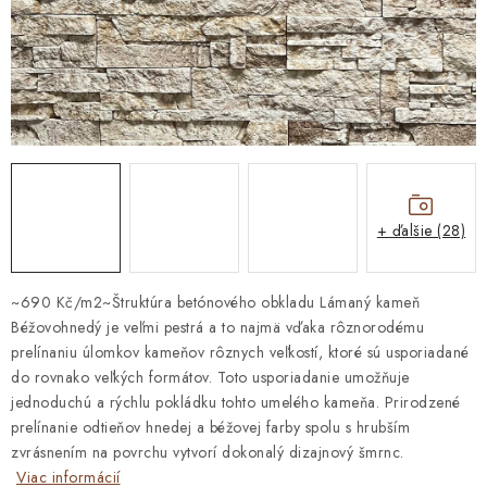
STAVEBNÁ CHÉMIA
VZORKOVÉ OBKLADY
KONTAKT
DOPRAVA A PLATBA
VZORKOVŇA
PRAKTICKÉ RADY
VZORKA
INŠPIRÁCIA
PREČO KÚPIŤ U NÁS?
VIRTUÁLNA PREHLIADKA
Obchodné podmienky
Reklamačný poriadok
GDPR
+ ďalšie (28)
~690 Kč/m2~Štruktúra betónového obkladu Lámaný kameň
Béžovohnedý je veľmi pestrá a to najmä vďaka rôznorodému
prelínaniu úlomkov kameňov rôznych veľkostí, ktoré sú usporiadané
do rovnako veľkých formátov. Toto usporiadanie umožňuje
jednoduchú a rýchlu pokládku tohto umelého kameňa. Prirodzené
prelínanie odtieňov hnedej a béžovej farby spolu s hrubším
zvrásnením na povrchu vytvorí dokonalý dizajnový šmrnc.
Viac informácií