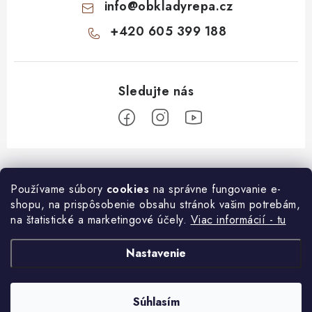
info
@
obkladyrepa.cz
+420 605 399 188
Z
á
O nákupe
Používame súbory
cookies
na správne fungovanie e-
p
shopu, na prispôsobenie obsahu stránok vašim potrebám,
ä
Časté otázky o montáži
na štatistické a marketingové účely.
Viac informácií - tu
Informace pro Vás
t
i
Časté otázky o nákupe
KONTAKT
Nastavenie
Ďalšie benefity
e
DOPRAVA A PLATBA
Časté otázky o výbere
Pomôžeme Vám s VÝBEROM obkladu
Súhlasím
Copyright 2026
Kamenné obklady ŘEPA
. Všetky práva vyhradené.
VZORKOVŇA