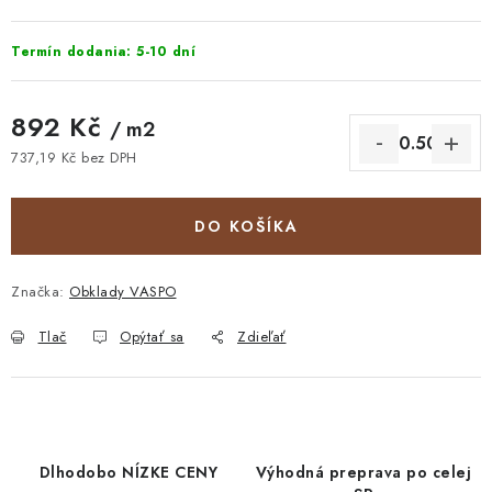
Termín dodania: 5-10 dní
892 Kč
/ m2
737,19 Kč bez DPH
Jednotková cena:
DO KOŠÍKA
Značka:
Obklady VASPO
Tlač
Opýtať sa
Zdieľať
Dlhodobo NÍZKE CENY
Výhodná preprava po celej