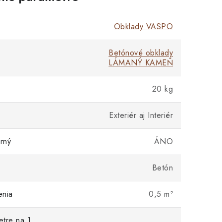
Obklady VASPO
Betónové obklady
LÁMANÝ KAMEŇ
20 kg
Exteriér aj Interiér
rný
ÁNO
Betón
enia
0,5 m²
tre na 1