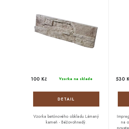
100 Kč
530 
Vzorka na sklade
DETAIL
Vzorka betónového obkladu Lámaný
Impreg
kameň - Béžovohnedý.
na o
povete