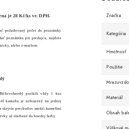
Značka
na je 28 Kč/ks vr. DPH.
esť požadovaný počet do poznámky
Kategória
dať poznámku pre predajcu, nájdete
nicky, alebo e-mailom.
Hmotnosť
Použitie
dý
Mrazuvzdo
Béžovohnedý poslúži vždy 1 kus
Materiál
iéf kameňa je zobrazený na jednej
 a skrytie prechodov medzi kameňmi
Obsah bal
rvky sú sfarbené do hnedej farby.
Výškové me