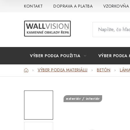
Prejsť
KONTAKT
DOPRAVA A PLATBA
VZORKOVŇA
na
obsah
VÝBER PODĽA POUŽITIA
VÝBER PODĽA 
Domov
VÝBER PODĽA MATERIÁLU
BETÓN
LÁM
exteriér / interiér