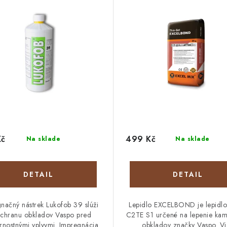
Kč
499 Kč
Na sklade
Na sklade
DETAIL
DETAIL
načný nástrek Lukofob 39 slúži
Lepidlo EXCELBOND je lepidlo 
chranu obkladov Vaspo pred
C2TE S1 určené na lepenie ka
rnostnými vplyvmi. Impregnácia
obkladov značky Vaspo. V