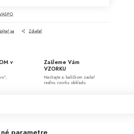
 VASPO
pýtať sa
Zdieľať
OM v
Zašleme Vám
VZORKU
vo“,
Nechajte si balíčkom zaslať
reálnu vzorku obkladu.
né parametre