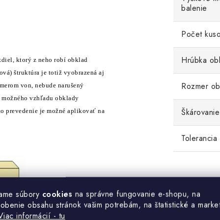
balenie
Počet kuso
Hrúbka ob
diel, ktorý z neho robí obklad
vá) štruktúra je totiž vyobrazená aj
Rozmer ob
 smerom von, nebude narušený
ho možného vzhľadu obklady
Škárovanie
to prevedenie je možné aplikovať na
Tolerancia
ame súbory
cookies
na správne fungovanie e-shopu, na
sobenie obsahu stránok vašim potrebám, na štatistické a marke
Viac informácií - tu