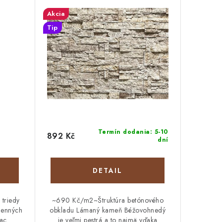
Akcia
Tip
Termín dodania: 5-10
892 Kč
dní
DETAIL
triedy
~690 Kč/m2~Štruktúra betónového
menných
obkladu Lámaný kameň Béžovohnedý
iac
je veľmi pestrá a to najmä vďaka