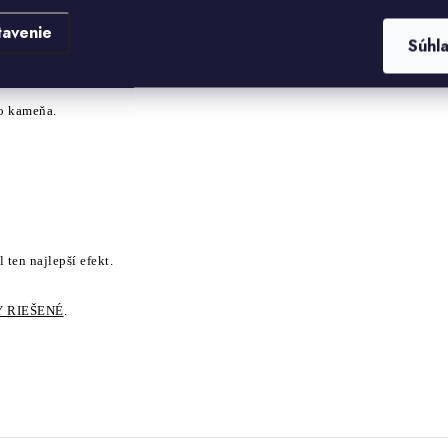
tavenie
Súhl
 kameňa.
l ten najlepší efekt.
 RIEŠENÉ
.