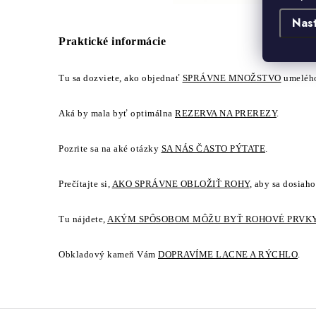
Nas
Praktické informácie
Tu sa dozviete, ako objednať
SPRÁVNE MNOŽSTVO
umelého
Aká by mala byť optimálna
REZERVA NA PREREZY
.
Pozrite sa na aké otázky
SA NÁS ČASTO PÝTATE
.
Prečítajte si,
AKO SPRÁVNE OBLOŽIŤ ROHY
, aby sa dosiaho
Tu nájdete,
AKÝM SPÔSOBOM MÔŽU BYŤ ROHOVÉ PRVKY
Obkladový kameň Vám
DOPRAVÍME LACNE A RÝCHLO
.