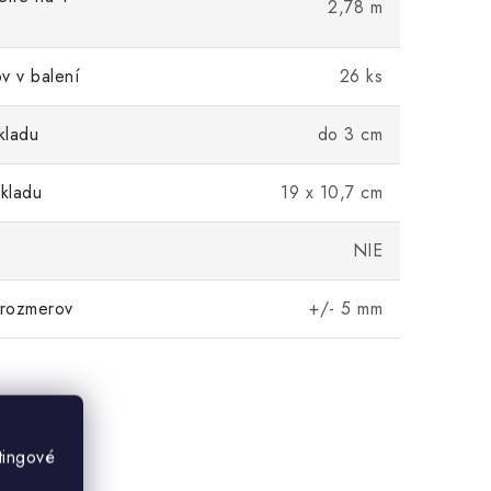
2,78 m
v v balení
26 ks
kladu
do 3 cm
kladu
19 x 10,7 cm
NIE
 rozmerov
+/- 5 mm
tingové