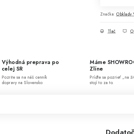
Značka:
Obklady
Tlač
O
Výhodná preprava po
Máme SHOWRO
celej SR
Zlíne
Pozrite sa na náš cenník
Príďte sa pozrieť „na ži
dopravy na Slovensko
stojí to za to.
Dodatoč