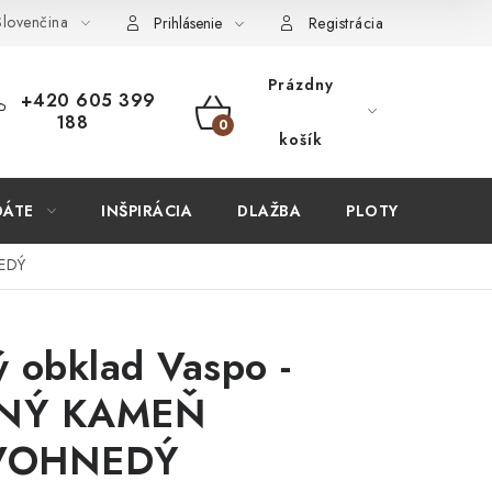
lovenčina
ÚPIŤ U NÁS?
VIRTUÁLNA PREHLIADKA
Obchodné podmien
Prihlásenie
Registrácia
Prázdny
+420 605 399
188
NÁKUPNÝ
košík
KOŠÍK
DÁTE
INŠPIRÁCIA
DLAŽBA
PLOTY
STAV
EDÝ
 obklad Vaspo -
NÝ KAMEŇ
VOHNEDÝ