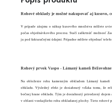
Rohové obklady je možné nakupovať aj kusovo, ce
V prípade záujmu o nákup kusového množstva môžete uvi
počas objednávkového procesu. Stačí zaškrtnúť možnosť Za
ju pod fakturačnými údajmi. Prípadne môžete objednať telefo
Rohový prvok Vaspo - Lámaný kameň Béžovohne
Na obloženie rohu kamenným obkladom Lámaný kameň 
obkladu. Výsledný efekt je dosiahnutý vďaka tomu, že rel
bočnej hrane obkladu. Tým je dosiahnutý prirodzený dojem
v oblasti vonkajšieho rohu obkladanej plochy. Tieto rohové p