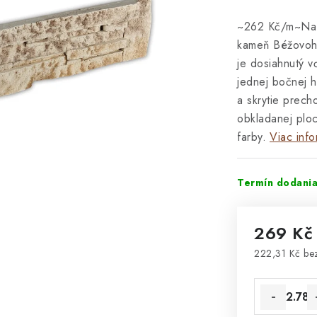
~262 Kč/m~Na 
kameň Béžovohn
je dosiahnutý v
jednej bočnej 
a skrytie prech
obkladanej plo
farby.
Viac info
Termín dodania
269 K
222,31 Kč b
Jednotková 