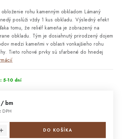
obloženie rohu kamenným obkladom Lámaný
edý poslúži vždy 1 kus obkladu. Výsledný efekt
ďaka tomu, že reliéf kameňa je zobrazený na
hrane obkladu. Tým je dosiahnutý prirodzený dojem
odov medzi kameňmi v oblasti vonkajšieho rohu
chy. Tieto rohové prvky sú sfarbené do hnedej
rmácií
: 5-10 dní
č
/ bm
ez DPH
cena:
DO KOŠÍKA