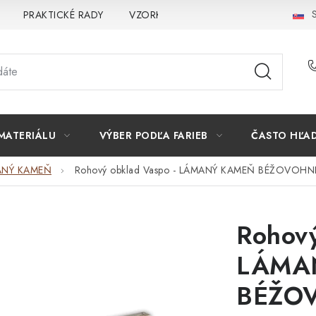
S
PRAKTICKÉ RADY
VZORKA
INŠPIRÁCIA
PREČO K
MATERIÁLU
VÝBER PODĽA FARIEB
ČASTO HĽA
ANÝ KAMEŇ
Rohový obklad Vaspo - LÁMANÝ KAMEŇ BÉŽOVOHN
Rohový
LÁMA
BÉŽO