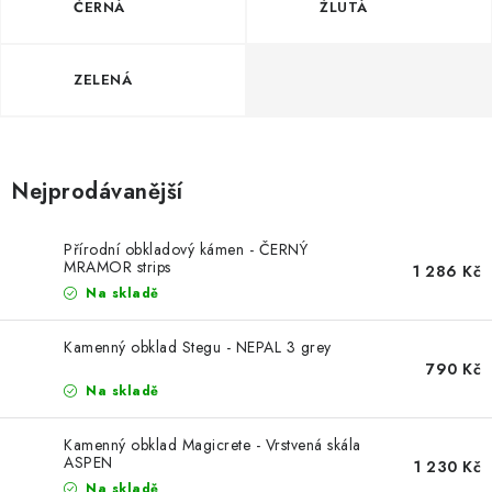
STAVEBNÍ CHEMIE
ČERNÁ
ŽLUTÁ
VZORKOVÉ OBKLADY
ZELENÁ
KONTAKT
DOPRAVA A PLATBA
VZORKOVNA
PRAKTICKÉ RADY
VZOREK
INSPIRACE
Nejprodávanější
PROČ KOUPIT U NÁS?
VIRTUÁLNÍ PROHLÍDKA
OBCHODNÍ PODMÍNKY
REKLAMAČNÍ ŘÁD
GDPR
Přírodní obkladový kámen - ČERNÝ
MRAMOR strips
1 286 Kč
Na skladě
Kamenný obklad Stegu - NEPAL 3 grey
790 Kč
Na skladě
Kamenný obklad Magicrete - Vrstvená skála
ASPEN
1 230 Kč
Na skladě