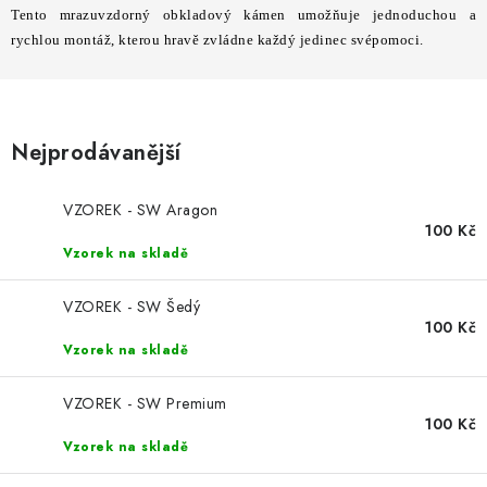
STAVEBNÍ CHEMIE
Tento mrazuvzdorný obkladový kámen umožňuje jednoduchou a
rychlou montáž, kterou hravě zvládne každý jedinec svépomoci.
VZORKOVÉ OBKLADY
KONTAKT
DOPRAVA A PLATBA
VZORKOVNA
Nejprodávanější
PRAKTICKÉ RADY
VZOREK
INSPIRACE
PROČ KOUPIT U NÁS?
VIRTUÁLNÍ PROHLÍDKA
VZOREK - SW Aragon
OBCHODNÍ PODMÍNKY
REKLAMAČNÍ ŘÁD
GDPR
100 Kč
Vzorek na skladě
VZOREK - SW Šedý
100 Kč
Vzorek na skladě
VZOREK - SW Premium
100 Kč
Vzorek na skladě