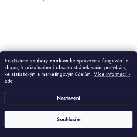
Používáme soubory
cookies
ke správnému fungování e-
shopu, k přizpůsobení obsahu stránek vašim potřebám,
ke statistickým a marketingovým účelům.
Více informací -
zde
Nastavení
Souhlasím
1 370 Kč
Momentálně nedostupné
/ bm