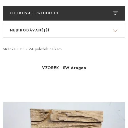
FILTROVAT PRODUKTY
V
Ř
NEJPRODÁVANĚJŠÍ
ý
a
p
z
i
e
Stránka
1
z
1
-
24
položek celkem
s
n
p
í
VZOREK - SW Aragon
r
p
o
r
d
o
u
d
k
u
t
k
ů
t