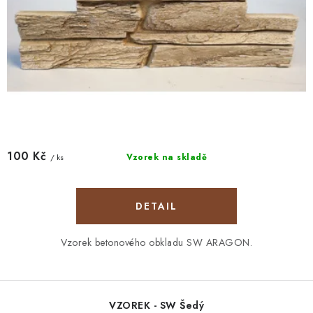
ů
100 Kč
Vzorek na skladě
/ ks
Vzorek betonového obkladu SW ARAGON.
VZOREK - SW Šedý