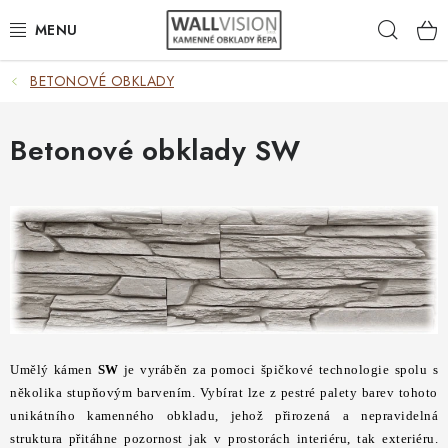
Přejít
Hleda
na
obsah
BETONOVÉ OBKLADY
EXTERIÉR / INTERIÉR
VÝBĚR DLE MATERIÁLU
Betonové obklady SW
VÝBĚR DLE BAREV
ČASTO HLEDÁTE
INSPIRACE
DLAŽBA
Umělý kámen
SW
je vyráběn za pomoci špičkové technologie spolu s
několika stupňovým barvením. Vybírat lze z pestré palety barev tohoto
PLOTY
unikátního kamenného obkladu, jehož přirozená a nepravidelná
struktura přitáhne pozornost jak v prostorách interiéru, tak exteriéru.