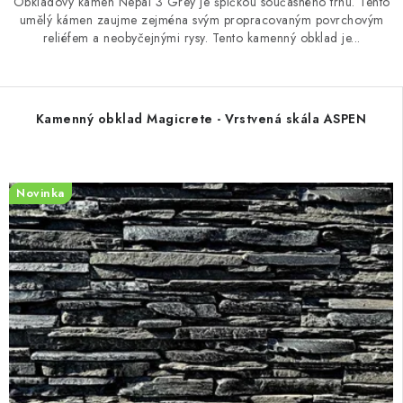
Obkladový kámen Nepal 3 Grey je špičkou současného trhu. Tento
umělý kámen zaujme zejména svým propracovaným povrchovým
reliéfem a neobyčejnými rysy. Tento kamenný obklad je...
Kamenný obklad Magicrete - Vrstvená skála ASPEN
Novinka