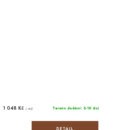
1 048 Kč
Termín dodání: 5-10 dní
/ m2