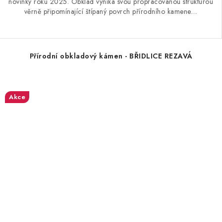
novinky roku 2025. Obklad vyniká svou propracovanou strukturou
věrně připomínající štípaný povrch přírodního kamene....
Přírodní obkladový kámen - BŘIDLICE REZAVÁ
Akce