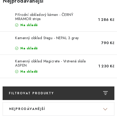
Nejprodávanější
STAVEBNÍ CHEMIE
VZORKOVÉ OBKLADY
Přírodní obkladový kámen - ČERNÝ
MRAMOR strips
1 286 Kč
Na skladě
KONTAKT
DOPRAVA A PLATBA
VZORKOVNA
PRAKTICKÉ RADY
VZOREK
INSPIRACE
Kamenný obklad Stegu - NEPAL 3 grey
790 Kč
PROČ KOUPIT U NÁS?
VIRTUÁLNÍ PROHLÍDKA
Na skladě
OBCHODNÍ PODMÍNKY
REKLAMAČNÍ ŘÁD
GDPR
Kamenný obklad Magicrete - Vrstvená skála
ASPEN
1 230 Kč
Na skladě
FILTROVAT PRODUKTY
V
Ř
NEJPRODÁVANĚJŠÍ
ý
a