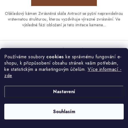
Obkladový kámen Zvrásněná skála Antracit se pyšní nepravidelnou
vrstevnatou strukturou, kterou vyzdvihuje výrazné zvrásnění. Ve
výsledné fázi obložení je tato imitace kamene...
Kamenný obklad Vaspo - LÁMANÝ KÁMEN TMAVOŠEDÝ
Používáme soubory
cookies
ke správnému fungování e-
shopu, k přizpůsobení obsahu stránek vašim potřebám,
ke statistickým a marketingovým účelům.
Více informací -
zde
Nastavení
Souhlasím