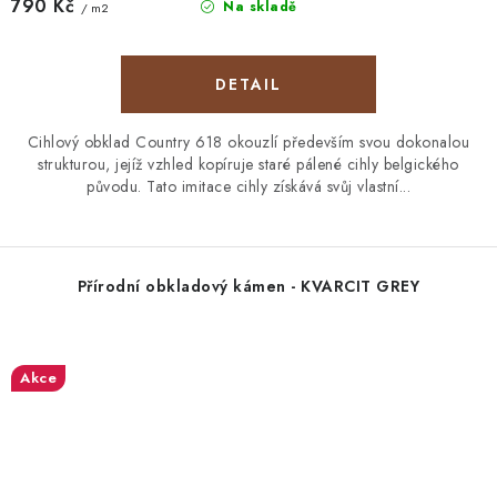
790 Kč
Na skladě
/ m2
Cihlový obklad Country 618 okouzlí především svou dokonalou
strukturou, jejíž vzhled kopíruje staré pálené cihly belgického
původu. Tato imitace cihly získává svůj vlastní...
Přírodní obkladový kámen - KVARCIT GREY
Akce