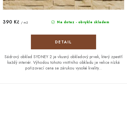
390 Kč
Na dotaz - obvykle skladem
/ m2
Sádrový obklad SYDNEY 2 je vkusný obkladový prvek, který zpestří
každý interiér. Výhodou tohoto vnitřního obkladu je velice nízká
pořizovací cena se zárukou vysoké kvality...
O
v
l
á