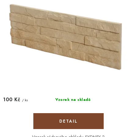
k
u
t
k
ů
t
ů
100 Kč
Vzorek na skladě
/ ks