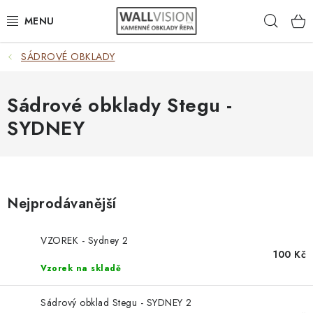
Přejít
Hleda
na
obsah
SÁDROVÉ OBKLADY
EXTERIÉR / INTERIÉR
VÝBĚR DLE MATERIÁLU
Sádrové obklady Stegu -
SYDNEY
VÝBĚR DLE BAREV
ČASTO HLEDÁTE
Nejprodávanější
INSPIRACE
VZOREK - Sydney 2
DLAŽBA
100 Kč
Vzorek na skladě
PLOTY
Sádrový obklad Stegu - SYDNEY 2