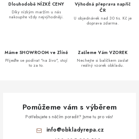
d
Dlouhodobě NÍZKÉ CENY
Výhodná přeprava napříč
a
ČR
Díky nízkým maržím u nás
nakoupíte vždy nejvýhodněji.
c
U objednávek nad 30 tis. Kč je
doprava zdarma.
í
p
r
v
Máme SHOWROOM ve Zlíně
Zašleme Vám VZOREK
k
Přijeďte se podívat "na živo", stojí
Nechejte si balíčkem zaslat
to za to.
reálný vzorek obkladu.
y
v
ý
p
i
Pomůžeme vám s výběrem
s
u
Potřebujete s něčím poradit? Jsme tu pro vás!
info
@
obkladyrepa.cz