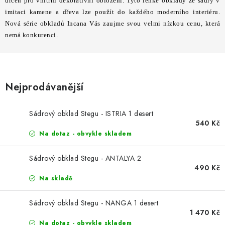
STAVEBNÍ CHEMIE
určen pro vnitřní dekorativní obložení. Tyto lehké obklady ze sádry v
imitaci kamene a dřeva lze použít do každého moderního interiéru.
Nová série obkladů Incana Vás zaujme svou velmi nízkou cenu, která
VZORKOVÉ OBKLADY
nemá konkurenci.
KONTAKT
DOPRAVA A PLATBA
VZORKOVNA
PRAKTICKÉ RADY
VZOREK
INSPIRACE
Nejprodávanější
PROČ KOUPIT U NÁS?
VIRTUÁLNÍ PROHLÍDKA
OBCHODNÍ PODMÍNKY
REKLAMAČNÍ ŘÁD
GDPR
Sádrový obklad Stegu - ISTRIA 1 desert
540 Kč
Na dotaz - obvykle skladem
Sádrový obklad Stegu - ANTALYA 2
490 Kč
Na skladě
Sádrový obklad Stegu - NANGA 1 desert
1 470 Kč
Na dotaz - obvykle skladem