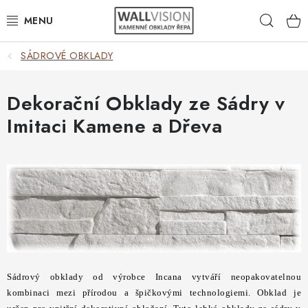
Přejít
Hleda
na
obsah
SÁDROVÉ OBKLADY
EXTERIÉR / INTERIÉR
VÝBĚR DLE MATERIÁLU
Dekorační Obklady ze Sádry v
Imitaci Kamene a Dřeva
VÝBĚR DLE BAREV
ČASTO HLEDÁTE
INSPIRACE
DLAŽBA
PLOTY
Sádrový obklady od výrobce Incana vytváří neopakovatelnou
kombinaci mezi přírodou a špičkovými technologiemi. Obklad je