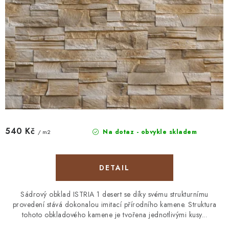
ů
t
ů
540 Kč
Na dotaz - obvykle skladem
/ m2
Sádrový obklad ISTRIA 1 desert se díky svému strukturnímu
provedení stává dokonalou imitací přírodního kamene. Struktura
tohoto obkladového kamene je tvořena jednotlivými kusy...