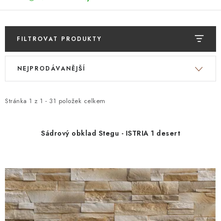
FILTROVAT PRODUKTY
V
Ř
NEJPRODÁVANĚJŠÍ
ý
a
p
z
i
e
Stránka
1
z
1
-
31
položek celkem
s
n
p
í
Sádrový obklad Stegu - ISTRIA 1 desert
r
p
o
r
d
o
u
d
k
u
t
k