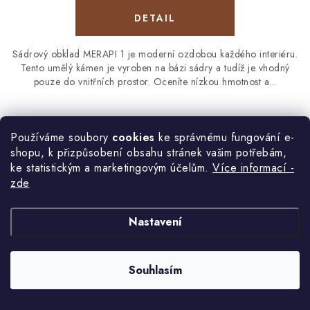
Sádrový obklad MERAPI 1 je moderní ozdobou každého interiéru.
Tento umělý kámen je vyroben na bázi sádry a tudíž je vhodný
pouze do vnitřních prostor. Oceníte nízkou hmotnost a...
Používáme soubory
cookies
ke správnému fungování e-
Sádrový obklad Stegu - MAYON 3
shopu, k přizpůsobení obsahu stránek vašim potřebám,
ke statistickým a marketingovým účelům.
Více informací -
zde
Nastavení
Souhlasím