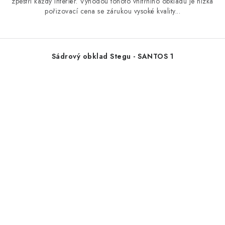
zpestří každý interiér. Výhodou tohoto vnitřního obkladu je nízká
pořizovací cena se zárukou vysoké kvality...
Sádrový obklad Stegu - SANTOS 1