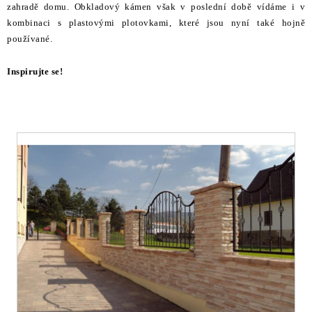
STAVEBNÍ CHEMIE
zahradě domu. Obkladový kámen však v poslední době vídáme i v
kombinaci s plastovými plotovkami, které jsou nyní také hojně
VZORKOVÉ OBKLADY
používané.
Inspirujte se!
KONTAKT
DOPRAVA A PLATBA
VZORKOVNA
PRAKTICKÉ RADY
VZOREK
INSPIRACE
PROČ KOUPIT U NÁS?
VIRTUÁLNÍ PROHLÍDKA
OBCHODNÍ PODMÍNKY
REKLAMAČNÍ ŘÁD
GDPR