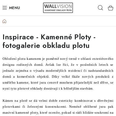
Přejít
Hleda
na
obsah
Domů
EXTERIÉR / INTERIÉR
Inspirace - Kamenné Ploty -
VÝBĚR DLE MATERIÁLU
fotogalerie obkladu plotu
VÝBĚR DLE BAREV
Obložení plotu kamenem je poměrně nový trend v oblasti exteriérového
ČASTO HLEDÁTE
designu rodinných domů. Avšak lze říci, že v posledních letech se
jednalo zejména o výsadu modernějších rezidencí či nadstandardních
INSPIRACE
domů a komerčních objektů. Díky velké škále nových produktů z
umělého kamene, které jsou cenově mnohem přijatelnější než dříve, se
nyní tyto plotové obklady dostávají i k běžnějším stavbám.
DLAŽBA
Kámen na plotě se dá velmi dobře esteticky kombinovat s dřevěnými
PLOTY
plotovkami či železnými konstrukcemi. Neméně oblíbené jsou pak
masivní kamenné ploty, které oceníte, pokud si rádi hlídáte soukromí na