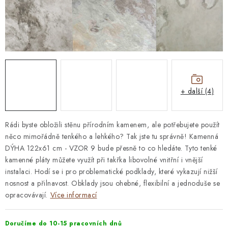
STAVEBNÍ CHEMIE
VZORKOVÉ OBKLADY
KONTAKT
DOPRAVA A PLATBA
VZORKOVNA
PRAKTICKÉ RADY
VZOREK
INSPIRACE
PROČ KOUPIT U NÁS?
VIRTUÁLNÍ PROHLÍDKA
+ další (4)
OBCHODNÍ PODMÍNKY
REKLAMAČNÍ ŘÁD
GDPR
Rádi byste obložili stěnu přírodním kamenem, ale potřebujete použít
něco mimořádně tenkého a lehkého? Tak jste tu správně! Kamenná
DÝHA 122x61 cm - VZOR 9 bude přesně to co hledáte. Tyto tenké
kamenné pláty můžete využít při takřka libovolné vnitřní i vnější
instalaci. Hodí se i pro problematické podklady, které vykazují nižší
nosnost a přilnavost. Obklady jsou ohebné, flexibilní a jednoduše se
opracovávají.
Více informací
Doručíme do 10-15 pracovních dnů