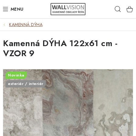
Přejít
Hleda
na
obsah
KAMENNÁ DÝHA
EXTERIÉR / INTERIÉR
Kamenná DÝHA 122x61 cm -
VÝBĚR DLE MATERIÁLU
VZOR 9
VÝBĚR DLE BAREV
ČASTO HLEDÁTE
Novinka
exteriér / interiér
INSPIRACE
DLAŽBA
PLOTY