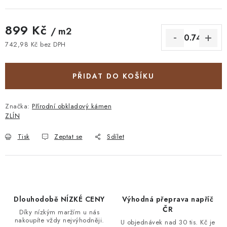
899 Kč
/ m2
742,98 Kč bez DPH
Měrná cena:
PŘIDAT DO KOŠÍKU
Značka:
Přírodní obkladový kámen
ZLÍN
Tisk
Zeptat se
Sdílet
Dlouhodobě NÍZKÉ CENY
Výhodná přeprava napříč
ČR
Díky nízkým maržím u nás
nakoupíte vždy nejvýhodněji.
U objednávek nad 30 tis. Kč je