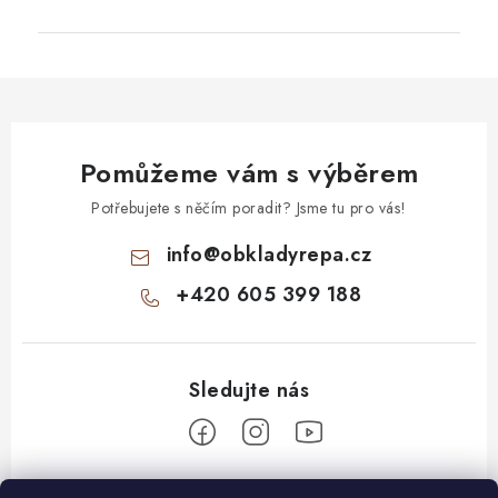
Pomůžeme vám s výběrem
Potřebujete s něčím poradit? Jsme tu pro vás!
info
@
obkladyrepa.cz
+420 605 399 188
Z