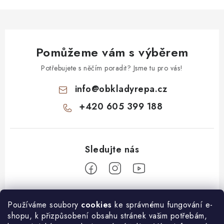
Pomůžeme vám s výběrem
Potřebujete s něčím poradit? Jsme tu pro vás!
info
@
obkladyrepa.cz
+420 605 399 188
Z
Používáme soubory
cookies
ke správnému fungování e-
á
shopu, k přizpůsobení obsahu stránek vašim potřebám,
O nákupu