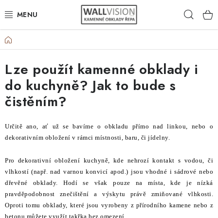
Přejít
Hleda
na
obsah
Domů
EXTERIÉR / INTERIÉR
Lze použít kamenné obklady i
VÝBĚR DLE MATERIÁLU
do kuchyně? Jak to bude s
VÝBĚR DLE BAREV
čistěním?
ČASTO HLEDÁTE
Určitě ano, ať už se bavíme o obkladu přímo nad linkou, nebo o
dekorativním obložení v rámci místnosti, baru, či jídelny.
INSPIRACE
Pro dekorativní obložení kuchyně, kde nehrozí kontakt s vodou, či
DLAŽBA
vlhkostí (např. nad varnou konvicí apod.) jsou vhodné i sádrové nebo
dřevěné obklady. Hodí se však pouze na místa, kde je nízká
PLOTY
pravděpodobnost znečištění a výskytu právě zmiňované vlhkosti.
Oproti tomu obklady, které jsou vyrobeny z přírodního kamene nebo z
betonu můžete využít takřka bez omezení.