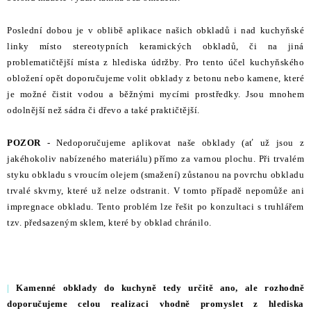
STAVEBNÍ CHEMIE
Poslední dobou je v oblibě aplikace našich obkladů i nad kuchyňské
VZORKOVÉ OBKLADY
linky místo stereotypních keramických obkladů, či na jiná
problematičtější místa z hlediska údržby. Pro tento účel kuchyňského
KONTAKT
DOPRAVA A PLATBA
VZORKOVNA
obložení opět doporučujeme volit obklady z betonu nebo kamene, které
je možné čistit vodou a běžnými mycími prostředky. Jsou mnohem
PRAKTICKÉ RADY
VZOREK
INSPIRACE
odolnější než sádra či dřevo a také praktičtější.
PROČ KOUPIT U NÁS?
VIRTUÁLNÍ PROHLÍDKA
OBCHODNÍ PODMÍNKY
REKLAMAČNÍ ŘÁD
GDPR
POZOR
- Nedoporučujeme aplikovat naše obklady (ať už jsou z
jakéhokoliv nabízeného materiálu) přímo za varnou plochu. Při trvalém
styku obkladu s vroucím olejem (smažení) zůstanou na povrchu obkladu
trvalé skvrny, které už nelze odstranit. V tomto případě nepomůže ani
impregnace obkladu. Tento problém lze řešit po konzultaci s truhlářem
tzv. předsazeným sklem, které by obklad chránilo.
|
Kamenné obklady do kuchyně tedy určitě ano, ale rozhodně
doporučujeme celou realizaci vhodně promyslet z hlediska