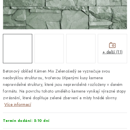
STAVEBNÍ CHEMIE
VZORKOVÉ OBKLADY
KONTAKT
DOPRAVA A PLATBA
VZORKOVNA
PRAKTICKÉ RADY
VZOREK
INSPIRACE
PROČ KOUPIT U NÁS?
VIRTUÁLNÍ PROHLÍDKA
+ další (11)
OBCHODNÍ PODMÍNKY
REKLAMAČNÍ ŘÁD
GDPR
Betonový obklad Kámen Mix Zelenošedý se vyznačuje svou
neobvyklou strukturou, tvořenou štípanými kusy kamene
nepravidelné struktury, které jsou nepravidelně rozloženy v daném
formátu. Na povrchu tohoto umělého kamene vynikají výrazné stopy
zvrásnění, které doplňuje zelené zbarvení a místy hnědé skvrny.
Více informací
Termín dodání: 5-10 dní