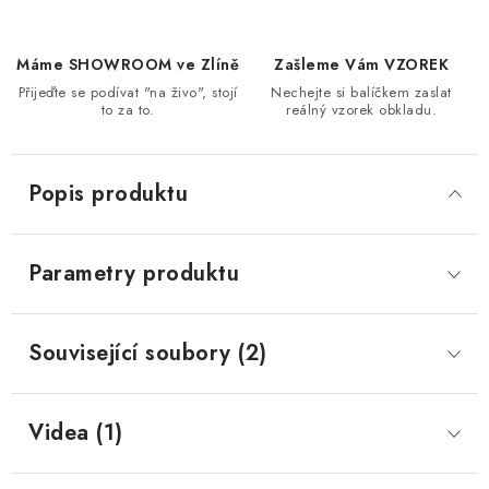
Máme SHOWROOM ve Zlíně
Zašleme Vám VZOREK
Přijeďte se podívat "na živo", stojí
Nechejte si balíčkem zaslat
to za to.
reálný vzorek obkladu.
Popis produktu
Parametry produktu
Související soubory (2)
Videa (1)