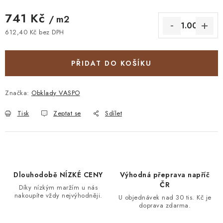
741 Kč
/ m2
612,40 Kč bez DPH
Měrná cena:
PŘIDAT DO KOŠÍKU
Značka:
Obklady VASPO
Tisk
Zeptat se
Sdílet
Dlouhodobě NÍZKÉ CENY
Výhodná přeprava napříč
ČR
Díky nízkým maržím u nás
nakoupíte vždy nejvýhodněji.
U objednávek nad 30 tis. Kč je
doprava zdarma.