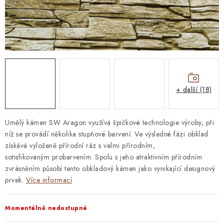
STAVEBNÍ CHEMIE
VZORKOVÉ OBKLADY
KONTAKT
DOPRAVA A PLATBA
VZORKOVNA
PRAKTICKÉ RADY
VZOREK
INSPIRACE
PROČ KOUPIT U NÁS?
VIRTUÁLNÍ PROHLÍDKA
+ další (18)
OBCHODNÍ PODMÍNKY
REKLAMAČNÍ ŘÁD
GDPR
Umělý kámen SW Aragon využívá špičkové technologie výroby, při
níž se provádí několika stupňové barvení. Ve výsledné fázi obklad
získává vyloženě přírodní ráz s velmi přírodním,
sotisfikovaným probarvením. Spolu s jeho atraktivním přírodním
zvrásněním působí tento obkladový kámen jako vynikající designový
prvek.
Více informací
Momentálně nedostupné