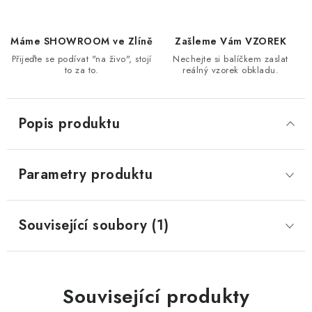
Máme SHOWROOM ve Zlíně
Zašleme Vám VZOREK
Přijeďte se podívat "na živo", stojí
Nechejte si balíčkem zaslat
to za to.
reálný vzorek obkladu.
Popis produktu
Parametry produktu
Související soubory (1)
Související produkty