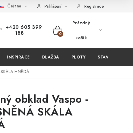
Čeština
PIT U NÁS?
VIRTUÁLNÍ PROHLÍDKA
OBCHODNÍ PODMÍN
Přihlášení
Registrace
Prázdný
+420 605 399
188
NÁKUPNÍ
košík
KOŠÍK
INSPIRACE
DLAŽBA
PLOTY
STAVEBNÍ CHEM
Á SKÁLA HNĚDÁ
ý obklad Vaspo -
SNĚNÁ SKÁLA
Á