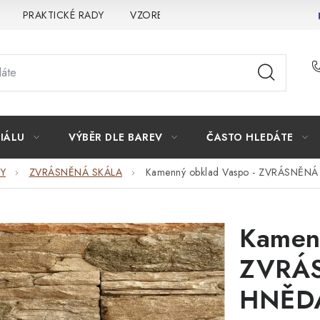
PRAKTICKÉ RADY
VZOREK
INSPIRACE
PROČ KOU
IÁLU
VÝBĚR DLE BAREV
ČASTO HLEDÁTE
Y
ZVRÁSNĚNÁ SKÁLA
Kamenný obklad Vaspo - ZVRÁSNĚN
Kamenn
ZVRÁ
HNĚD