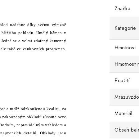
Značka
hled nadchne díky svému výrazně
Kategorie
z bližšího pohledu. Umělý kámen v
. Jedná se o velmi zdařený kamenný
Hmotnost
 ale také ve venkovních prostorech.
Hmotnost 
Použití
Mrazuvzdo
ost a tudíž odzkoušenou kvalitu, za
Materiál
šech zakoupeným obkladů zůstane beze
írodním, nepravidelným vzhledem a
Obsah bal
 nejmenších detailů. Obklady jsou