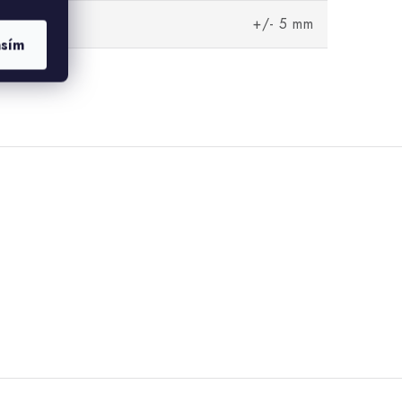
rozměrů
+/- 5 mm
asím