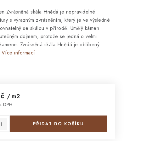
n Zvrásněná skála Hnědá je nepravidelné
ktury s výrazným zvrásněním, který je ve výsledné
rovnatelný se skálou v přírodě. Umělý kámen
kutečným dojmem, protože se jedná o velmi
i kamene. Zvrásněná skála Hnědá je oblíbený
Více informací
Kč
/ m2
ez DPH
:
PŘIDAT DO KOŠÍKU