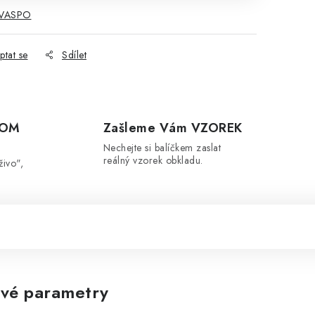
 VASPO
ptat se
Sdílet
OOM
Zašleme Vám VZOREK
Nechejte si balíčkem zaslat
reálný vzorek obkladu.
živo",
vé parametry