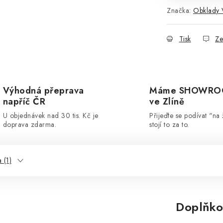
Značka:
Obklady
Tisk
Ze
Výhodná přeprava
Máme SHOWR
napříč ČR
ve Zlíně
U objednávek nad 30 tis. Kč je
Přijeďte se podívat "na 
doprava zdarma.
stojí to za to.
 (1)
Doplňko