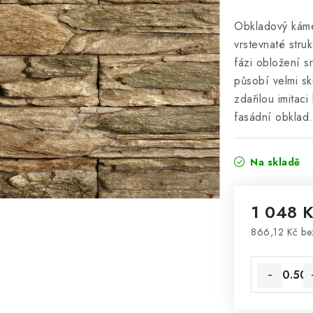
Obkladový káme
vrstevnaté stru
fázi obložení s
působí velmi s
zdařilou imitac
fasádní obklad.
Na skladě
1 048 
866,12 Kč b
Měrná cena