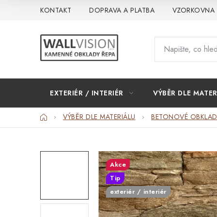
Přejít
KONTAKT
DOPRAVA A PLATBA
VZORKOVNA
na
obsah
EXTERIÉR / INTERIÉR
VÝBĚR DLE MATER
Domů
VÝBĚR DLE MATERIÁLU
BETONOVÉ OBKLAD
Akce
Tip
exteriér / interiér