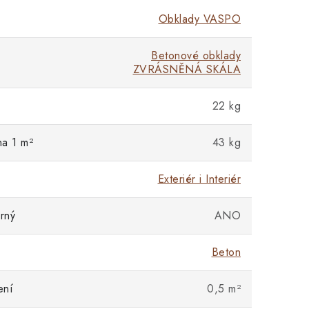
Obklady VASPO
Betonové obklady
ZVRÁSNĚNÁ SKÁLA
22 kg
na 1 m²
43 kg
Exteriér i Interiér
rný
ANO
Beton
ení
0,5 m²