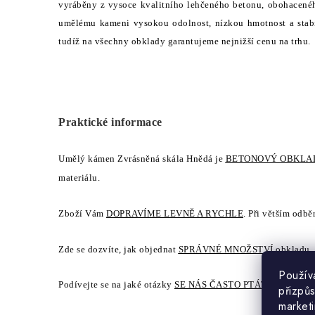
vyráběny z vysoce kvalitního lehčeného betonu, obohaceného
umělému kameni vysokou odolnost, nízkou hmotnost a stabi
tudíž na všechny obklady garantujeme nejnižší cenu na trhu.
Praktické informace
Umělý kámen Zvrásněná skála Hnědá je
BETONOVÝ OBKLA
materiálu.
Zboží Vám
DOPRAVÍME LEVNĚ A RYCHLE
. Při větším odbě
Zde se dozvíte, jak objednat
SPRÁVNÉ MNOŽSTVÍ
obkladu.
Použív
Podívejte se na jaké otázky
SE NÁS ČASTO PTÁTE
.
přizpůs
market