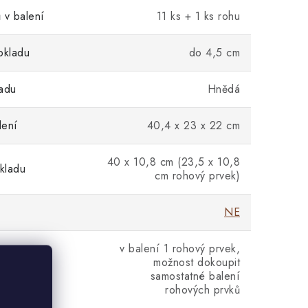
 v balení
11 ks + 1 ks rohu
bkladu
do 4,5 cm
adu
Hnědá
lení
40,4 x 23 x 22 cm
40 x 10,8 cm (23,5 x 10,8
kladu
cm rohový prvek)
NE
v balení 1 rohový prvek,
možnost dokoupit
vky
samostatné balení
rohových prvků