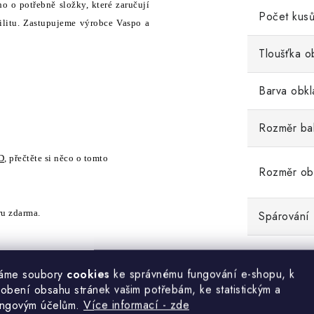
 o potřebně složky, které zaručují
Počet kusů
litu. Zastupujeme výrobce Vaspo a
Tloušťka o
Barva obkl
Rozměr ba
D
, přečtěte si něco o tomto
Rozměr ob
ru zdarma.
Spárování
áme soubory
cookies
ke správnému fungování e-shopu, k
Rohové pr
obení obsahu stránek vašim potřebám, ke statistickým a
ingovým účelům.
Více informací - zde