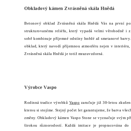
Obkladový kámen Zvrásněná skála Hnědá
Betonový obklad Zvrásněná skála Hnědá Vás na první po
strukturovanému reliéfu, který vypadá velmi věrohodně i 
sobě kombinuje příjemné odstíny hnědé až smetanové barvy
obklad, který navodí příjemnou atmosféru nejen v interiéru,
Zvrásněná skála Hnědá je totiž mrazuvzdorná.
Výrobce Vaspo
Rodinná tradice výrobků
Vaspo
zaručuje již 30-letou zkušen
kterou si stojíme. Stejný počet let garantujeme, že barva v
změny. Obkladový kámen Vaspo Stone se vyznačuje svým př
širokou různorodostí. Každá imitace je propracována do