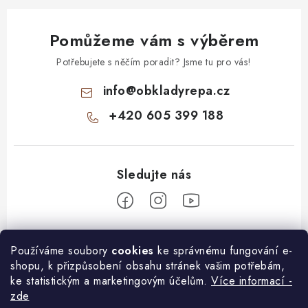
Pomůžeme vám s výběrem
Potřebujete s něčím poradit? Jsme tu pro vás!
info
@
obkladyrepa.cz
+420 605 399 188
Z
Používáme soubory
cookies
ke správnému fungování e-
á
shopu, k přizpůsobení obsahu stránek vašim potřebám,
O nákupu
p
ke statistickým a marketingovým účelům.
Více informací -
a
zde
Doprava a platba
Informace pro Vás