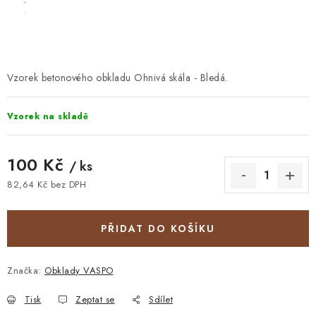
STAVEBNÍ CHEMIE
VZORKOVÉ OBKLADY
Vzorek betonového obkladu Ohnivá skála - Bledá.
KONTAKT
DOPRAVA A PLATBA
VZORKOVNA
PRAKTICKÉ RADY
VZOREK
INSPIRACE
Vzorek na skladě
PROČ KOUPIT U NÁS?
VIRTUÁLNÍ PROHLÍDKA
OBCHODNÍ PODMÍNKY
REKLAMAČNÍ ŘÁD
GDPR
100 Kč
/ ks
82,64 Kč bez DPH
Měrná cena:
PŘIDAT DO KOŠÍKU
Značka:
Obklady VASPO
Tisk
Zeptat se
Sdílet