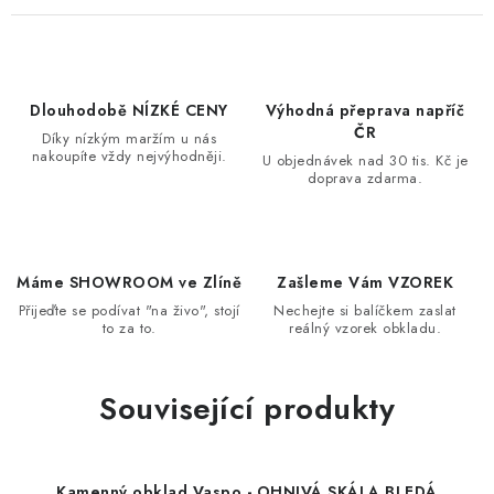
Dlouhodobě NÍZKÉ CENY
Výhodná přeprava napříč
ČR
Díky nízkým maržím u nás
nakoupíte vždy nejvýhodněji.
U objednávek nad 30 tis. Kč je
doprava zdarma.
Máme SHOWROOM ve Zlíně
Zašleme Vám VZOREK
Přijeďte se podívat "na živo", stojí
Nechejte si balíčkem zaslat
to za to.
reálný vzorek obkladu.
Související produkty
Kamenný obklad Vaspo - OHNIVÁ SKÁLA BLEDÁ