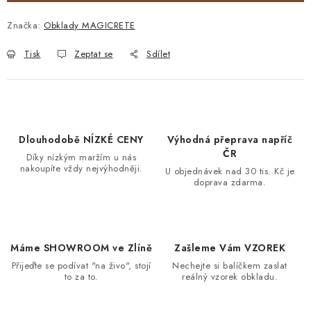
Značka:
Obklady MAGICRETE
Tisk
Zeptat se
Sdílet
Dlouhodobě NÍZKÉ CENY
Výhodná přeprava napříč
ČR
Díky nízkým maržím u nás
nakoupíte vždy nejvýhodněji.
U objednávek nad 30 tis. Kč je
doprava zdarma.
Máme SHOWROOM ve Zlíně
Zašleme Vám VZOREK
Přijeďte se podívat "na živo", stojí
Nechejte si balíčkem zaslat
to za to.
reálný vzorek obkladu.