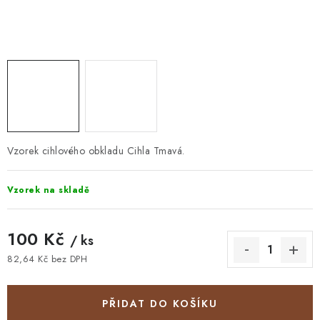
STAVEBNÍ CHEMIE
VZORKOVÉ OBKLADY
KONTAKT
DOPRAVA A PLATBA
VZORKOVNA
PRAKTICKÉ RADY
VZOREK
INSPIRACE
PROČ KOUPIT U NÁS?
VIRTUÁLNÍ PROHLÍDKA
OBCHODNÍ PODMÍNKY
REKLAMAČNÍ ŘÁD
GDPR
Vzorek cihlového obkladu Cihla Tmavá.
Vzorek na skladě
100 Kč
/ ks
82,64 Kč bez DPH
Měrná cena:
PŘIDAT DO KOŠÍKU