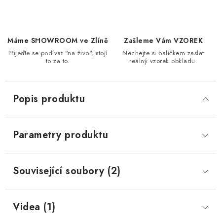
Máme SHOWROOM ve Zlíně
Zašleme Vám VZOREK
Přijeďte se podívat "na živo", stojí
Nechejte si balíčkem zaslat
to za to.
reálný vzorek obkladu.
Popis produktu
Parametry produktu
Související soubory (2)
Videa (1)