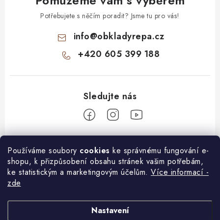
Pomůžeme vám s výběrem
Potřebujete s něčím poradit? Jsme tu pro vás!
info
@
obkladyrepa.cz
+420 605 399 188
Z
Používáme soubory
cookies
ke správnému fungování e-
á
shopu, k přizpůsobení obsahu stránek vašim potřebám,
O nákupu
p
ke statistickým a marketingovým účelům.
Více informací -
a
zde
Doprava a platba
Informace pro Vás
t
í
Jak vybrat kamenný obklad
KONTAKT
Nastavení
Další benefity