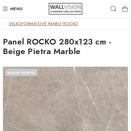
Přejít
Hleda
na
obsah
VELKOFORMÁTOVÉ PANELY ROCKO
EXTERIÉR / INTERIÉR
Panel ROCKO 280x123 cm -
VÝBĚR DLE MATERIÁLU
Beige Pietra Marble
VÝBĚR DLE BAREV
ČASTO HLEDÁTE
pouze interiér
INSPIRACE
DLAŽBA
PLOTY