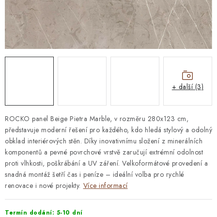
STAVEBNÍ CHEMIE
VZORKOVÉ OBKLADY
KONTAKT
DOPRAVA A PLATBA
VZORKOVNA
PRAKTICKÉ RADY
VZOREK
INSPIRACE
PROČ KOUPIT U NÁS?
VIRTUÁLNÍ PROHLÍDKA
+ další (3)
OBCHODNÍ PODMÍNKY
REKLAMAČNÍ ŘÁD
GDPR
ROCKO panel Beige Pietra Marble, v rozměru 280x123 cm,
představuje moderní řešení pro každého, kdo hledá stylový a odolný
obklad interiérových stěn. Díky inovativnímu složení z minerálních
komponentů a pevné povrchové vrstvě zaručují extrémní odolnost
proti vlhkosti, poškrábání a UV záření. Velkoformátové provedení a
snadná montáž šetří čas i peníze – ideální volba pro rychlé
renovace i nové projekty.
Více informací
Termín dodání: 5-10 dní