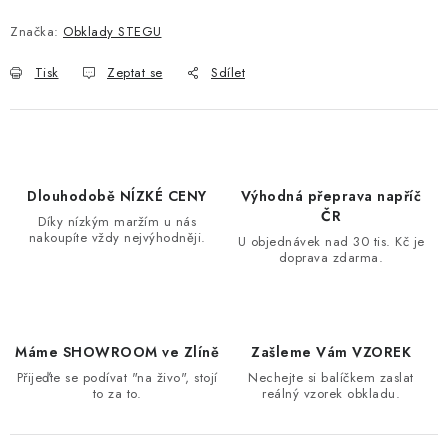
Značka:
Obklady STEGU
Tisk
Zeptat se
Sdílet
Dlouhodobě NÍZKÉ CENY
Výhodná přeprava napříč
ČR
Díky nízkým maržím u nás
nakoupíte vždy nejvýhodněji.
U objednávek nad 30 tis. Kč je
doprava zdarma.
Máme SHOWROOM ve Zlíně
Zašleme Vám VZOREK
Přijeďte se podívat "na živo", stojí
Nechejte si balíčkem zaslat
to za to.
reálný vzorek obkladu.