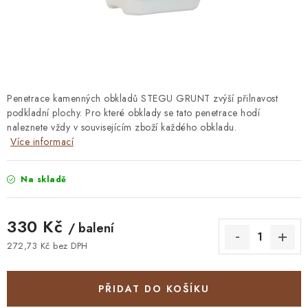
STAVEBNÍ CHEMIE
VZORKOVÉ OBKLADY
KONTAKT
DOPRAVA A PLATBA
VZORKOVNA
PRAKTICKÉ RADY
VZOREK
INSPIRACE
Penetrace kamenných obkladů STEGU GRUNT zvýší přilnavost
podkladní plochy. Pro které obklady se tato penetrace hodí
PROČ KOUPIT U NÁS?
VIRTUÁLNÍ PROHLÍDKA
naleznete vždy v souvisejícím zboží každého obkladu.
OBCHODNÍ PODMÍNKY
REKLAMAČNÍ ŘÁD
GDPR
Více informací
Na skladě
330 Kč
/ balení
272,73 Kč bez DPH
Měrná cena:
PŘIDAT DO KOŠÍKU