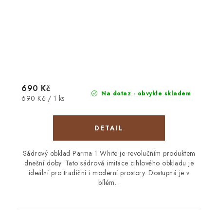
690 Kč
Na dotaz - obvykle skladem
Měrná
690 Kč / 1 ks
cena:
Sádrový obklad Parma 1 White je revolučním produktem
dnešní doby. Tato sádrová imitace cihlového obkladu je
ideální pro tradiční i moderní prostory. Dostupná je v
bílém...