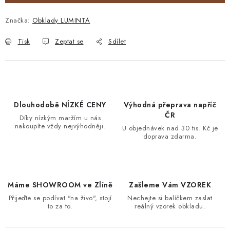
Značka:
Obklady LUMINTA
Tisk
Zeptat se
Sdílet
Dlouhodobě NÍZKÉ CENY
Výhodná přeprava napříč
ČR
Díky nízkým maržím u nás
nakoupíte vždy nejvýhodněji.
U objednávek nad 30 tis. Kč je
doprava zdarma.
Máme SHOWROOM ve Zlíně
Zašleme Vám VZOREK
Přijeďte se podívat "na živo", stojí
Nechejte si balíčkem zaslat
to za to.
reálný vzorek obkladu.