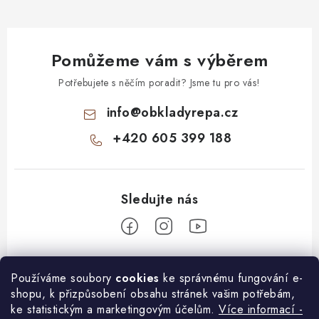
Pomůžeme vám s výběrem
Potřebujete s něčím poradit? Jsme tu pro vás!
info
@
obkladyrepa.cz
+420 605 399 188
Z
Používáme soubory
cookies
ke správnému fungování e-
á
shopu, k přizpůsobení obsahu stránek vašim potřebám,
O nákupu
p
ke statistickým a marketingovým účelům.
Více informací -