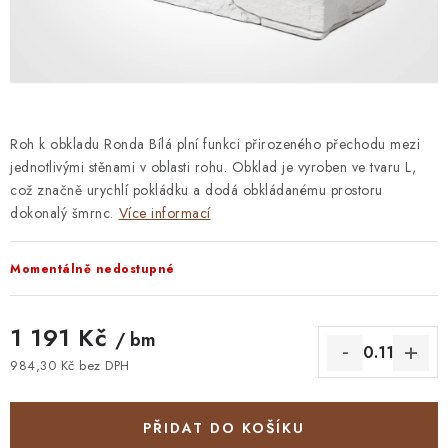
STAVEBNÍ CHEMIE
VZORKOVÉ OBKLADY
KONTAKT
DOPRAVA A PLATBA
VZORKOVNA
PRAKTICKÉ RADY
VZOREK
INSPIRACE
Roh k obkladu Ronda Bílá plní funkci přirozeného přechodu mezi
jednotlivými stěnami v oblasti rohu. Obklad je vyroben ve tvaru L,
PROČ KOUPIT U NÁS?
VIRTUÁLNÍ PROHLÍDKA
což značně urychlí pokládku a dodá obkládanému prostoru
OBCHODNÍ PODMÍNKY
REKLAMAČNÍ ŘÁD
GDPR
dokonalý šmrnc.
Více informací
Momentálně nedostupné
1 191 Kč
/ bm
984,30 Kč bez DPH
Měrná cena:
PŘIDAT DO KOŠÍKU