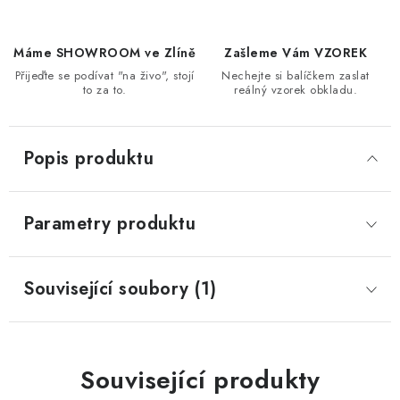
Máme SHOWROOM ve Zlíně
Zašleme Vám VZOREK
Přijeďte se podívat "na živo", stojí
Nechejte si balíčkem zaslat
to za to.
reálný vzorek obkladu.
Popis produktu
Parametry produktu
Související soubory (1)
Související produkty