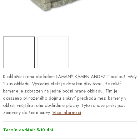
STAVEBNÍ CHEMIE
VZORKOVÉ OBKLADY
KONTAKT
DOPRAVA A PLATBA
VZORKOVNA
PRAKTICKÉ RADY
VZOREK
INSPIRACE
PROČ KOUPIT U NÁS?
VIRTUÁLNÍ PROHLÍDKA
OBCHODNÍ PODMÍNKY
REKLAMAČNÍ ŘÁD
GDPR
K obložení rohu obkladem LÁMANÝ KÁMEN ANDEZIT poslouží vždy
1 kus obkladu. Výsledný efekt je dosažen díky tomu, že reliéf
kamene je zobrazen na jedné boční hraně obkladu. Tím je
dosaženo přirozeného dojmu a skrytí přechodů mezi kameny v
oblasti vnějšího rohu obkládané plochy. Tyto rohové prvky jsou
zbarveny do šedé barvy.
Více informací
Termín dodání: 5-10 dní