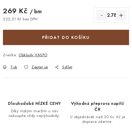
269 Kč
/ bm
222,31 Kč bez DPH
Měrná cena:
PŘIDAT DO KOŠÍKU
Značka:
Obklady VASPO
Tisk
Zeptat se
Sdílet
Dlouhodobě NÍZKÉ CENY
Výhodná přeprava napříč
ČR
Díky nízkým maržím u nás
nakoupíte vždy nejvýhodněji.
U objednávek nad 30 tis. Kč je
doprava zdarma.