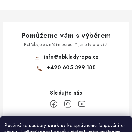
Pomůžeme vám s výběrem
Potřebujete s něčím poradit? Jsme tu pro vás!
info
@
obkladyrepa.cz
+420 605 399 188
Z
Používáme soubory
cookies
ke správnému fungování e-
á
shopu, k přizpůsobení obsahu stránek vašim potřebám,