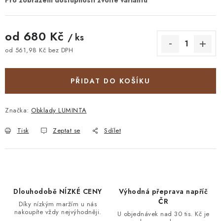
od
680 Kč
/ ks
od
561,98 Kč
bez DPH
Měrná cena:
PŘIDAT DO KOŠÍKU
Značka:
Obklady LUMINTA
Tisk
Zeptat se
Sdílet
Dlouhodobě NÍZKÉ CENY
Výhodná přeprava napříč
ČR
Díky nízkým maržím u nás
nakoupíte vždy nejvýhodněji.
U objednávek nad 30 tis. Kč je