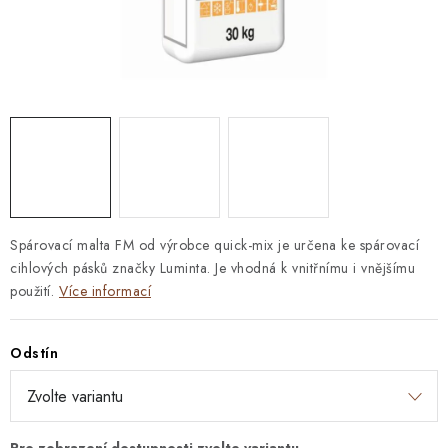
STAVEBNÍ CHEMIE
VZORKOVÉ OBKLADY
KONTAKT
DOPRAVA A PLATBA
VZORKOVNA
PRAKTICKÉ RADY
VZOREK
INSPIRACE
PROČ KOUPIT U NÁS?
VIRTUÁLNÍ PROHLÍDKA
OBCHODNÍ PODMÍNKY
REKLAMAČNÍ ŘÁD
GDPR
Spárovací malta FM od výrobce quick-mix je určena ke spárovací
cihlových pásků značky Luminta. Je vhodná k vnitřnímu i vnějšímu
použití.
Více informací
Odstín