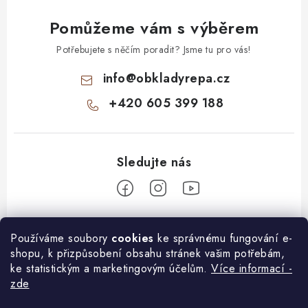
Pomůžeme vám s výběrem
Potřebujete s něčím poradit? Jsme tu pro vás!
info
@
obkladyrepa.cz
+420 605 399 188
Z
Používáme soubory
cookies
ke správnému fungování e-
á
shopu, k přizpůsobení obsahu stránek vašim potřebám,
O nákupu
p
ke statistickým a marketingovým účelům.
Více informací -
a
zde
Doprava a platba
Informace pro Vás
t