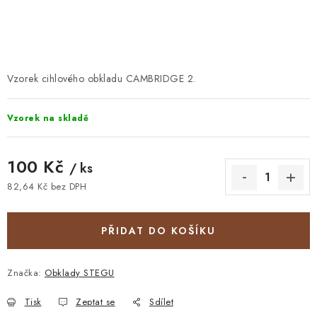
STAVEBNÍ CHEMIE
VZORKOVÉ OBKLADY
KONTAKT
DOPRAVA A PLATBA
VZORKOVNA
Vzorek cihlového obkladu CAMBRIDGE 2.
PRAKTICKÉ RADY
VZOREK
INSPIRACE
Vzorek na skladě
PROČ KOUPIT U NÁS?
VIRTUÁLNÍ PROHLÍDKA
OBCHODNÍ PODMÍNKY
REKLAMAČNÍ ŘÁD
GDPR
100 Kč
/ ks
82,64 Kč bez DPH
Měrná cena:
PŘIDAT DO KOŠÍKU
Značka:
Obklady STEGU
Tisk
Zeptat se
Sdílet