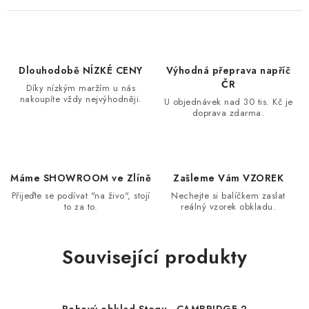
Dlouhodobě NÍZKÉ CENY
Výhodná přeprava napříč
ČR
Díky nízkým maržím u nás
nakoupíte vždy nejvýhodněji.
U objednávek nad 30 tis. Kč je
doprava zdarma.
Máme SHOWROOM ve Zlíně
Zašleme Vám VZOREK
Přijeďte se podívat "na živo", stojí
Nechejte si balíčkem zaslat
to za to.
reálný vzorek obkladu.
Související produkty