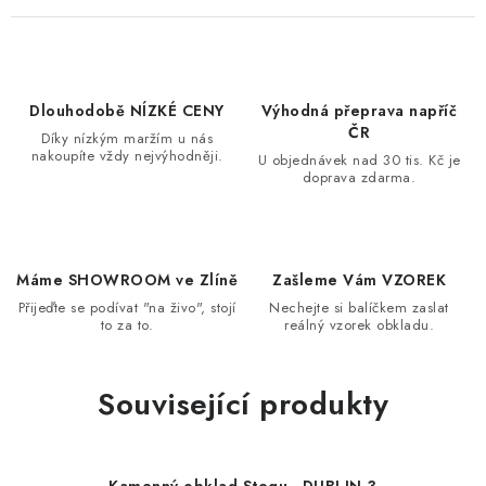
Dlouhodobě NÍZKÉ CENY
Výhodná přeprava napříč
ČR
Díky nízkým maržím u nás
nakoupíte vždy nejvýhodněji.
U objednávek nad 30 tis. Kč je
doprava zdarma.
Máme SHOWROOM ve Zlíně
Zašleme Vám VZOREK
Přijeďte se podívat "na živo", stojí
Nechejte si balíčkem zaslat
to za to.
reálný vzorek obkladu.
Související produkty