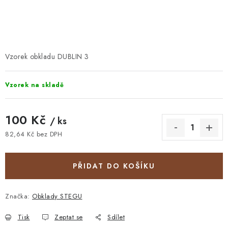
STAVEBNÍ CHEMIE
VZORKOVÉ OBKLADY
KONTAKT
DOPRAVA A PLATBA
VZORKOVNA
Vzorek obkladu DUBLIN 3
PRAKTICKÉ RADY
VZOREK
INSPIRACE
Vzorek na skladě
PROČ KOUPIT U NÁS?
VIRTUÁLNÍ PROHLÍDKA
OBCHODNÍ PODMÍNKY
REKLAMAČNÍ ŘÁD
GDPR
100 Kč
/ ks
82,64 Kč bez DPH
Měrná cena:
PŘIDAT DO KOŠÍKU
Značka:
Obklady STEGU
Tisk
Zeptat se
Sdílet