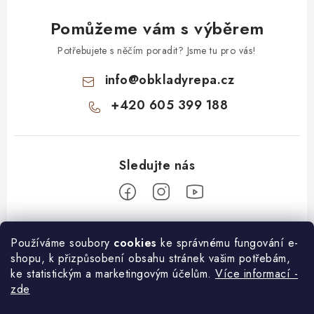
Pomůžeme vám s výběrem
Potřebujete s něčím poradit? Jsme tu pro vás!
info
@
obkladyrepa.cz
+420 605 399 188
Z
Používáme soubory
cookies
ke správnému fungování e-
á
shopu, k přizpůsobení obsahu stránek vašim potřebám,
O nákupu
p
ke statistickým a marketingovým účelům.
Více informací -
a
zde
Doprava a platba
Informace pro Vás
t