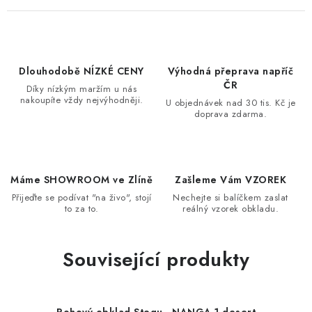
Dlouhodobě NÍZKÉ CENY
Výhodná přeprava napříč
ČR
Díky nízkým maržím u nás
nakoupíte vždy nejvýhodněji.
U objednávek nad 30 tis. Kč je
doprava zdarma.
Máme SHOWROOM ve Zlíně
Zašleme Vám VZOREK
Přijeďte se podívat "na živo", stojí
Nechejte si balíčkem zaslat
to za to.
reálný vzorek obkladu.
Související produkty