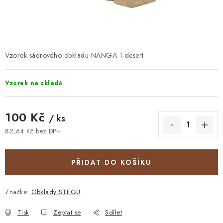
STAVEBNÍ CHEMIE
VZORKOVÉ OBKLADY
KONTAKT
DOPRAVA A PLATBA
VZORKOVNA
Vzorek sádrového obkladu NANGA 1 desert
PRAKTICKÉ RADY
VZOREK
INSPIRACE
Vzorek na skladě
PROČ KOUPIT U NÁS?
VIRTUÁLNÍ PROHLÍDKA
OBCHODNÍ PODMÍNKY
REKLAMAČNÍ ŘÁD
GDPR
100 Kč
/ ks
82,64 Kč bez DPH
Měrná cena:
PŘIDAT DO KOŠÍKU
Značka:
Obklady STEGU
Tisk
Zeptat se
Sdílet