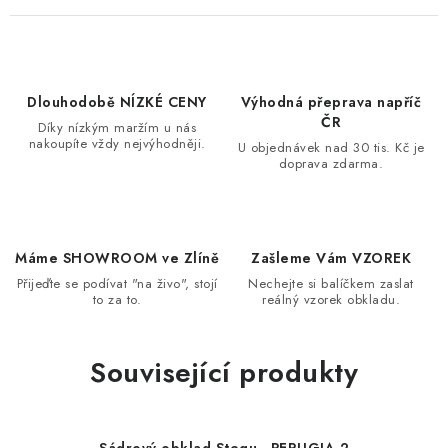
Dlouhodobě NÍZKÉ CENY
Výhodná přeprava napříč
ČR
Díky nízkým maržím u nás
nakoupíte vždy nejvýhodněji.
U objednávek nad 30 tis. Kč je
doprava zdarma.
Máme SHOWROOM ve Zlíně
Zašleme Vám VZOREK
Přijeďte se podívat "na živo", stojí
Nechejte si balíčkem zaslat
to za to.
reálný vzorek obkladu.
Související produkty