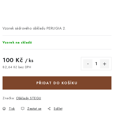
STAVEBNÍ CHEMIE
VZORKOVÉ OBKLADY
KONTAKT
DOPRAVA A PLATBA
VZORKOVNA
Vzorek sádrového obkladu PERUGIA 2.
PRAKTICKÉ RADY
VZOREK
INSPIRACE
Vzorek na skladě
PROČ KOUPIT U NÁS?
VIRTUÁLNÍ PROHLÍDKA
OBCHODNÍ PODMÍNKY
REKLAMAČNÍ ŘÁD
GDPR
100 Kč
/ ks
82,64 Kč bez DPH
Měrná cena:
PŘIDAT DO KOŠÍKU
Značka:
Obklady STEGU
Tisk
Zeptat se
Sdílet